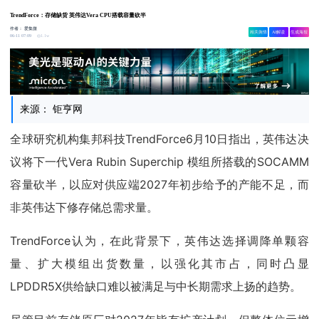
TrendForce：存储缺货 英伟达Vera CPU搭载容量砍半
作者：
爱集微
相关舆情
AI解读
生成海报
1.1w
06-11 07:09
来源： 钜亨网
全球研究机构集邦科技TrendForce6月10日指出，英伟达决
议将下一代Vera Rubin Superchip 模组所搭载的SOCAMM
容量砍半，以应对供应端2027年初步给予的产能不足，而
非英伟达下修存储总需求量。
TrendForce认为，在此背景下，英伟达选择调降单颗容
量、扩大模组出货数量，以强化其市占，同时凸显
LPDDR5X供给缺口难以被满足与中长期需求上扬的趋势。