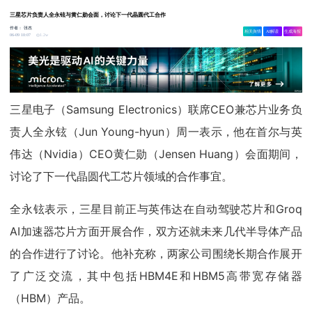
三星芯片负责人全永铉与黄仁勋会面，讨论下一代晶圆代工合作
作者：
张杰
相关舆情
AI解读
生成海报
1.2w
06-09 10:07
三星电子（Samsung Electronics）联席CEO兼芯片业务负
责人全永铉（Jun Young-hyun）周一表示，他在首尔与英
伟达（Nvidia）CEO黄仁勋（Jensen Huang）会面期间，
讨论了下一代晶圆代工芯片领域的合作事宜。
全永铉表示，三星目前正与英伟达在自动驾驶芯片和Groq
AI加速器芯片方面开展合作，双方还就未来几代半导体产品
的合作进行了讨论。他补充称，两家公司围绕长期合作展开
了广泛交流，其中包括HBM4E和HBM5高带宽存储器
（HBM）产品。