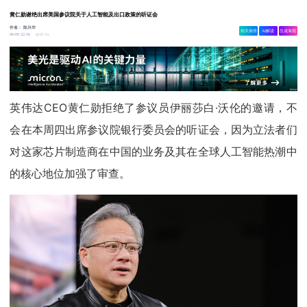
黄仁勋谢绝出席美国参议院关于人工智能及出口政策的听证会
作者：
陈兴华
相关舆情
AI解读
生成海报
10.5w
06-09 22:56
英伟达CEO黄仁勋拒绝了参议员伊丽莎白·沃伦的邀请，不
会在本周四出席参议院银行委员会的听证会，因为立法者们
对这家芯片制造商在中国的业务及其在全球人工智能热潮中
的核心地位加强了审查。