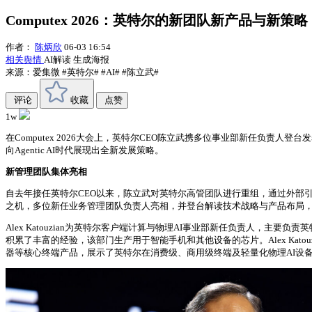
Computex 2026：英特尔的新团队新产品与新策略
作者：
陈炳欣
06-03 16:54
相关舆情
AI解读
生成海报
来源：爱集微
#英特尔#
#AI#
#陈立武#
评论
收藏
点赞
1w
在Computex 2026大会上，英特尔CEO陈立武携多位事业部新任负
向Agentic AI时代展现出全新发展策略。
新管理团队集体亮相
自去年接任英特尔CEO以来，陈立武对英特尔高管团队进行重组，通过外部引进
之机，多位新任业务管理团队负责人亮相，并登台解读技术战略与产品布局
Alex Katouzian为英特尔客户端计算与物理AI事业部新任负责人，主要负
积累了丰富的经验，该部门生产用于智能手机和其他设备的芯片。Alex Katouzi
器等核心终端产品，展示了英特尔在消费级、商用级终端及轻量化物理AI设