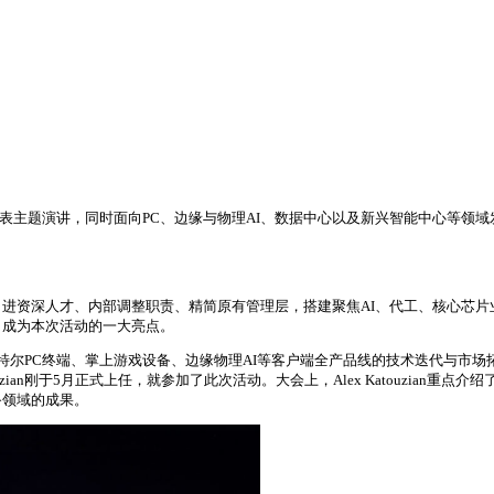
责人登台发表主题演讲，同时面向PC、边缘与物理AI、数据中心以及新兴智能中心
资深人才、内部调整职责、精简原有管理层，搭建聚焦AI、代工、核心芯片业务的
，成为本次活动的一大亮点。
责英特尔PC终端、掌上游戏设备、边缘物理AI等客户端全产品线的技术迭代与市场拓展
an刚于5月正式上任，就参加了此次活动。大会上，Alex Katouzian重点介绍了
备领域的成果。