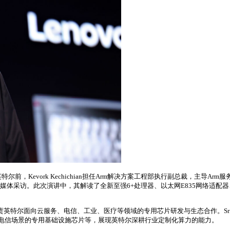
加入英特尔前，Kevork Kechichian担任Arm解决方案工程部执行副总裁
受大陆媒体采访。此次演讲中，其解读了全新至强6+处理器、以太网E835网络适配器、C
负责英特尔面向云服务、电信、工业、医疗等领域的专用芯片研发与生态合作。Srini
向电信场景的专用基础设施芯片等，展现英特尔深耕行业定制化算力的能力。