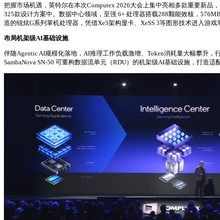
把握市场机遇，英特尔在本次Computex 2026大会上集中亮相多款重要新品
325款设计方案中。数据中心领域，至强 6+ 处理器搭载288颗能效核，576
造的锐炫G系列掌机处理器，凭借Xe3架构显卡、XeSS 3等图形技术进入游
布局机架级AI基础设施
伴随Agentic AI规模化落地，AI推理工作负载激增、Token消耗量大
SambaNova SN-50 可重构数据流单元（RDU）的机架级AI基础设施，