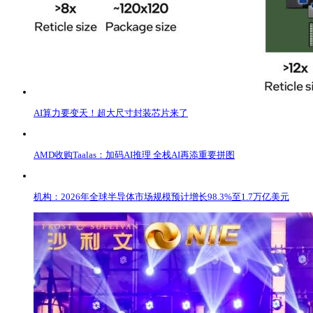
AI算力要变天！超大尺寸封装芯片来了
​AMD收购Taalas：加码AI推理 全栈AI再添重要拼图
机构：2026年全球半导体市场规模预计增长98.3%至1.7万亿美元