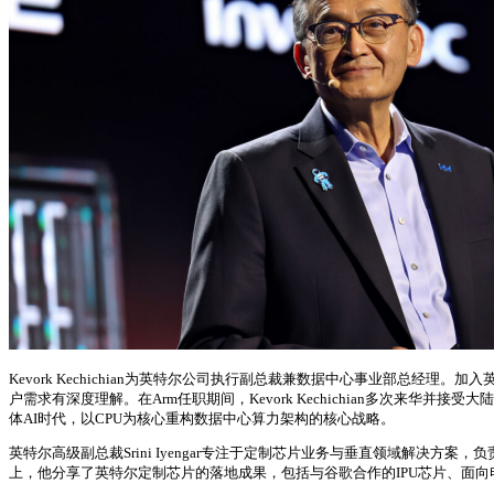
Kevork Kechichian为英特尔公司执行副总裁兼数据中心事业部总经理。
户需求有深度理解。在Arm任职期间，Kevork Kechichian多次来华并接
体AI时代，以CPU为核心重构数据中心算力架构的核心战略。
英特尔高级副总裁Srini Iyengar专注于定制芯片业务与垂直领域解决方案，
上，他分享了英特尔定制芯片的落地成果，包括与谷歌合作的IPU芯片、面