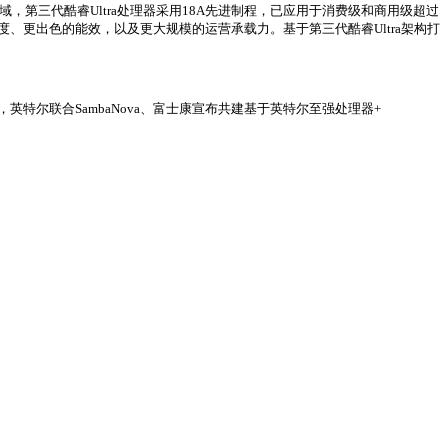
端领域，第三代酷睿Ultra处理器采用18A先进制程，已应用于消费级和商用级超过
性能密度、更出色的能效，以及更大规模的运营承载力。基于第三代酷睿Ultra架构打
，英特尔联合SambaNova、富士康宣布共建基于英特尔至强处理器+