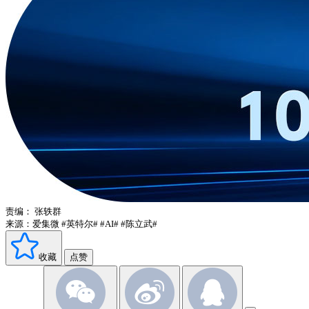
责编：
张轶群
来源：爱集微
#英特尔#
#AI#
#陈立武#
收藏
点赞