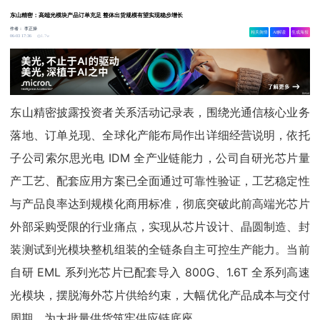
东山精密：高端光模块产品订单充足 整体出货规模有望实现稳步增长
作者：
李正操
相关舆情
AI解读
生成海报
1.7w
06-03 17:36
东山精密披露投资者关系活动记录表，围绕光通信核心业务
落地、订单兑现、全球化产能布局作出详细经营说明，依托
子公司索尔思光电 IDM 全产业链能力，公司自研光芯片量
产工艺、配套应用方案已全面通过可靠性验证，工艺稳定性
与产品良率达到规模化商用标准，彻底突破此前高端光芯片
外部采购受限的行业痛点，实现从芯片设计、晶圆制造、封
装测试到光模块整机组装的全链条自主可控生产能力。当前
自研 EML 系列光芯片已配套导入 800G、1.6T 全系列高速
光模块，摆脱海外芯片供给约束，大幅优化产品成本与交付
周期，为大批量供货筑牢供应链底座。