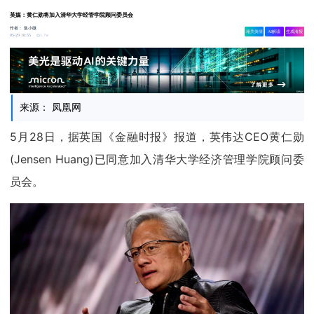
英媒：黄仁勋将加入清华大学经管学院顾问委员会
作者：
集小微
相关舆情
AI解读
生成海报
1.7w
05-29 16:55
来源： 凤凰网
5月28日，据英国《金融时报》报道，英伟达CEO黄仁勋
(Jensen Huang)已同意加入清华大学经济管理学院顾问委
员会。