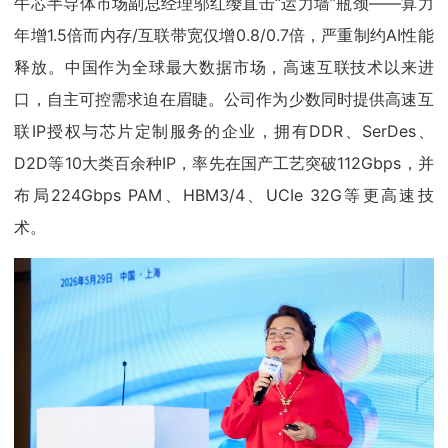
牛芯半导体市场副总经理邬红缨直击“运力墙”瓶颈——算力
年增1.5倍而内存/互联带宽仅增0.8/0.7倍，严重制约AI性能
释放。中国作为全球最大数据市场，高速互联技术以来进
口，自主可控需求迫在眉睫。公司作为少数同时提供高速互
联IP授权与芯片定制服务的企业，拥有DDR、SerDes、
D2D等10大类百余种IP，率先在国产工艺突破112Gbps，并
布局224Gbps PAM、HBM3/4、UCIe 32G等更高速技
术。