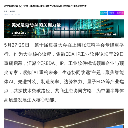
从智能体到韬（τ）定律，集微EDA IP工业软件论坛解码AI时代国产EDA破局之道
作者：
朱秩磊
相关舆情
AI解读
生成海报
3.8w
05-29 22:18
5月27-29日，第十届集微大会在上海张江科学会堂隆重举
行。作为大会核心议程，集微EDA IP工业软件论坛于29日
重磅启幕，汇聚全球EDA、IP、工业软件领域领军企业与顶
尖专家，紧扣“AI 重构未来、生态协同致远”主题，聚焦智能
体AI、先进封装、制造良率、边缘算力、量子EDA等产业焦
点，共探技术突破路径、共商生态协同方略，为中国半导体
高质量发展注入核心动能。