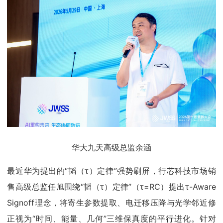
华大九天高级总监余涵
最近华为提出的“韬（τ）定律”强势刷屏，行芯科技市场销
售高级总监任旭围绕“韬（τ）定律”（τ=RC）提出τ-Aware
Signoff理念，将寄生参数提取、电迁移压降与光学邻近修
正视为“时间、能量、几何”三维保真度的平行进化。针对