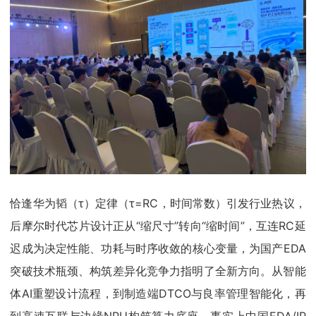
恰逢华为韬（τ）定律（τ=RC，时间常数）引发行业热议，
后摩尔时代芯片设计正从“缩尺寸”转向“缩时间”，互连RC延
迟成为决定性能、功耗与时序收敛的核心变量，为国产EDA
突破技术瓶颈、构筑差异化竞争力指明了全新方向。从智能
体AI重塑设计流程，到制造端DTCO与良率管理智能化，再
到高速互联与边缘NPU构筑算力底座，事实上中国EDA/IP