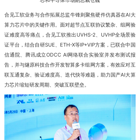
芯和半导体市场副总裁仓巍
合见工软业务与合作拓展总监牛锋则聚焦硬件仿真器在AI大
算力芯片中的关键作用。面对超节点互联协议繁杂、组网验
证难度高等痛点，合见工软推出UVHS-2、UVHP全场景验
证平台，结合自研SUE、ETH-X等IP+VIP方案，已联合中国
信通院、腾讯成立ODCC AI网络联合实验室并发布测试报
告，并与燧原科技合作开发智算多卡组网方案，有效应对互
联互通复杂、验证难度高、迭代快等难题，助力国产AI大算
力芯片缩短研发周期、突破互联壁垒。