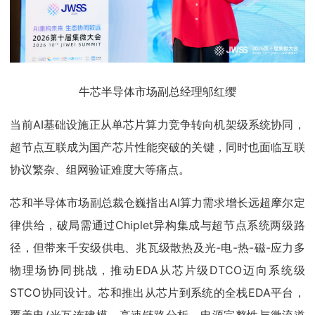
牛芯半导体市场副总经理邬红缨
当前AI基础设施正从单芯片算力竞争转向机架级系统协同，
超节点互联成为国产芯片性能突破的关键，同时也面临互联
协议繁杂、组网验证难度大等痛点。
芯和半导体市场副总裁仓巍指出AI算力需求增长远超摩尔定
律供给，破局需通过Chiplet异构集成与超节点系统两级路
径，但带来千安级供电、兆瓦级散热及光-电-热-磁-应力多
物理场协同挑战，推动EDA从芯片级DTCO迈向系统级
STCO协同设计。芯和推出从芯片到系统的全栈EDA平台，