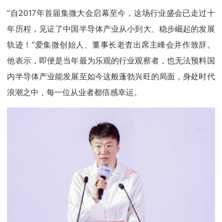
“自2017年首届集微大会启幕至今，这场行业盛会已走过十
年历程，见证了中国半导体产业从小到大、稳步崛起的发展
轨迹！”爱集微创始人、董事长老杳出席主峰会并作致辞。
他表示，即便是当年最为乐观的行业观察者，也无法预料国
内半导体产业能发展至如今这般蓬勃兴旺的局面，身处时代
浪潮之中，每一位从业者都倍感幸运。