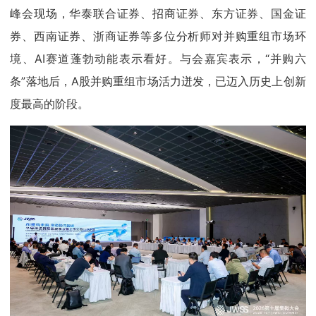
峰会现场，华泰联合证券、招商证券、东方证券、国金证
券、西南证券、浙商证券等多位分析师对并购重组市场环
境、AI赛道蓬勃动能表示看好。与会嘉宾表示，“并购六
条”落地后，A股并购重组市场活力迸发，已迈入历史上创新
度最高的阶段。