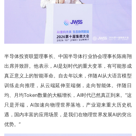
半导体投资联盟理事长、中国半导体行业协会理事长陈南翔
出席并致辞。他表示，AI是划时代的重大变革，有可能形成
真正意义上的智能革命。自去年以来，伴随AI从大语言模型
训练走向推理，从云端延伸至端侧，走向智能体。伴随日
均、月均Token数量的大幅增长，AI时代已然真正到来。“这
只是开端，AI加速向物理世界落地，产业迎来重大历史机
遇，国内丰富的应用场景，是我们在物理世界发展AI的突出
优势。”