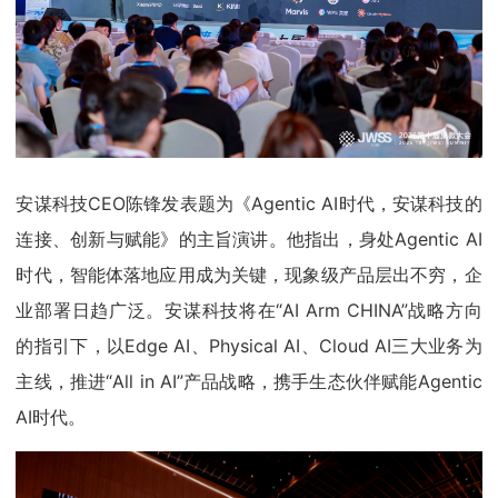
安谋科技CEO陈锋发表题为《Agentic AI时代，安谋科技的
连接、创新与赋能》的主旨演讲。他指出，身处Agentic AI
时代，智能体落地应用成为关键，现象级产品层出不穷，企
业部署日趋广泛。安谋科技将在“AI Arm CHINA”战略方向
的指引下，以Edge AI、Physical AI、Cloud AI三大业务为
主线，推进“All in AI”产品战略，携手生态伙伴赋能Agentic
AI时代。