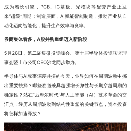
成为增长引擎，PCB、IC基板、光模块等配套产业正迎
来“超级”周期；制造层面，AI赋能智能制造，推动产业从自
动化迈向智能化，提升生产效率与良率。
券商集体看多，A股并购重组迈入新阶段
5月28日，第二届集微投资峰会、第十届半导体投资联盟理
事会暨上市公司CEO沙龙同步举办。
半导体与AI叙事深度共振的今天，业界如何在周期波动中掷
出重要抉择？哪些赛道兼具超强增长弹性与长期穿越周期的
确定性？站在“后摩尔时代”与人工智能（AI）技术革命的交
汇点，经历从周期波动到结构性重塑的关键节点，资本投资
将怎样加速释放？