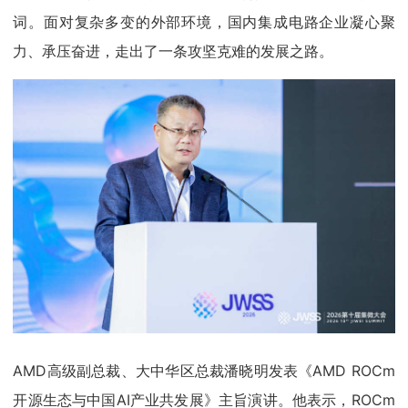
词。面对复杂多变的外部环境，国内集成电路企业凝心聚
力、承压奋进，走出了一条攻坚克难的发展之路。
AMD高级副总裁、大中华区总裁潘晓明发表《AMD ROCm
开源生态与中国AI产业共发展》主旨演讲。他表示，ROCm