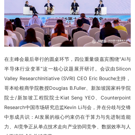
在主峰会最后举行的圆桌环节，四位重量级嘉宾围绕“AI与
半导体行业变革”这一核心议题展开研讨。会议由Silicon
Valley ResearchInitiative (SVRl) CEO Eric Bouche主持，
哥本哈根商学院教授Douglas B.Fuller、新加坡国家科学院
院士/新加坡工程院院士Kiat Seng YEO、Counterpoint
Research中国市场研究总监Kevin Li与会，并在分歧与交锋
中形成共识：AI发展的核心约束仍在于算力与先进制造能
力、AI竞争正从单点技术走向产业协同竞争、数据效率与人