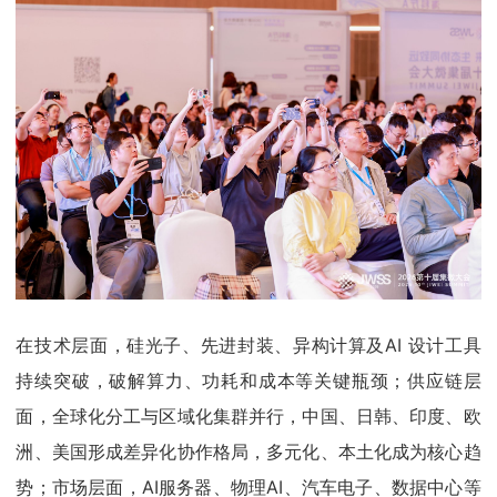
在技术层面，硅光子、先进封装、异构计算及AI 设计工具
持续突破，破解算力、功耗和成本等关键瓶颈；供应链层
面，全球化分工与区域化集群并行，中国、日韩、印度、欧
洲、美国形成差异化协作格局，多元化、本土化成为核心趋
势；市场层面，AI服务器、物理AI、汽车电子、数据中心等