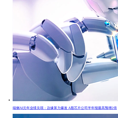
端侧AI元年业绩兑现：边缘算力爆发 A股芯片公司半年报最高预增2倍