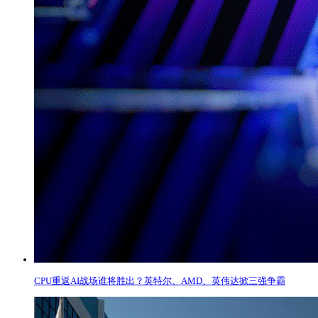
CPU重返AI战场谁将胜出？英特尔、AMD、英伟达掀三强争霸