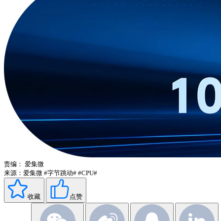
责编：
爱集微
来源：爱集微
#字节跳动#
#CPU#
收藏
点赞