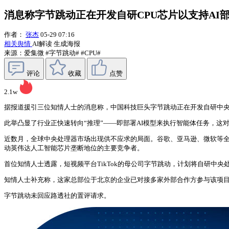
消息称字节跳动正在开发自研CPU芯片以支持AI
作者：
张杰
05-29 07:16
相关舆情
AI解读
生成海报
来源：爱集微
#字节跳动#
#CPU#
评论
收藏
点赞
2.1w
据报道援引三位知情人士的消息称，中国科技巨头字节跳动正在开发自研中央
此举凸显了行业正快速转向“推理”——即部署AI模型来执行智能体任务，
近数月，全球中央处理器市场出现供不应求的局面。谷歌、亚马逊、微软等全
动英伟达人工智能芯片垄断地位的主要竞争者。
首位知情人士透露，短视频平台TikTok的母公司字节跳动，计划将自研中
知情人士补充称，这家总部位于北京的企业已对接多家外部合作方参与该项
字节跳动未回应路透社的置评请求。