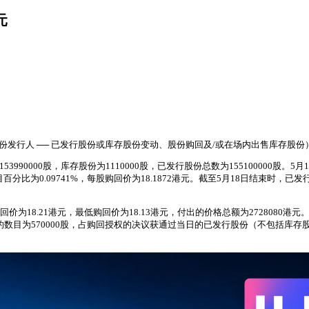
元
（股份发行人 ── 已发行股份或库存股份变动、股份购回及/或在场内出售库存股
990000股，库存股份为1110000股，已发行股份总数为155100000股。
为0.09741%，每股购回价为18.1872港元。截至5月18日结束时，已发行
价为18.21港元，最低购回价为18.13港元，付出的价格总额为2728080
的数目为570000股，占购回授权的决议获通过当日的已发行股份（不包括库存股