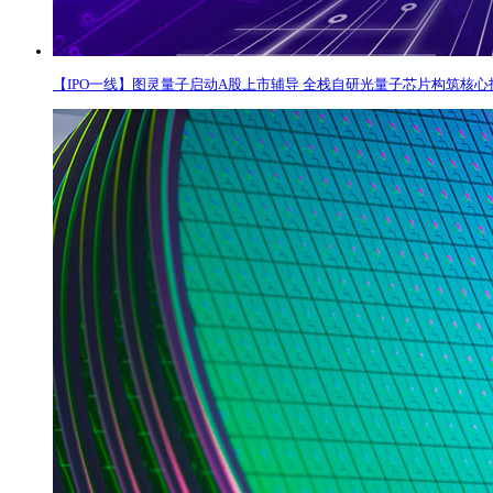
【IPO一线】图灵量子启动A股上市辅导 全栈自研光量子芯片构筑核心