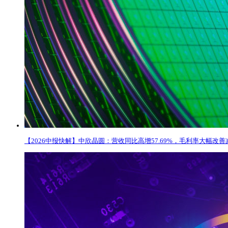
【2026中报快解】中欣晶圆：营收同比高增57.69%，毛利率大幅改