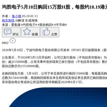
均胜电子5月18日购回15万股H股，每股约18.19港
作者：
集小微
05-19 01:11
相关舆情
AI解读
生成海报
来源：爱集微
#均胜电子#
#股份购回#
#半导体#
评论
收藏
点赞
8882
2026年5月18日，宁波均胜电子股份有限公司发布《FF305 翌日披露报表
公告显示，于2026年5月13日开始时，公司已发行股份（不包括库存股份）为153
份）减少150000股，占有关事件前的现有已发行股份（不包括库存股份）数目百分比
股份总数仍为155100000股。
在购回报告方面，5月18日，公司于本交易所进行购回150000股，每股最高购回
总数为15441000股，根据购回授权在本交易所或其他证券交易所已购回股份
库存股份再出售或转让所适用的暂停期截至2026年6月17日。