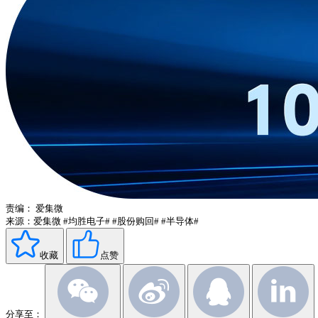
责编：
爱集微
来源：爱集微
#均胜电子#
#股份购回#
#半导体#
收藏
点赞
分享至：