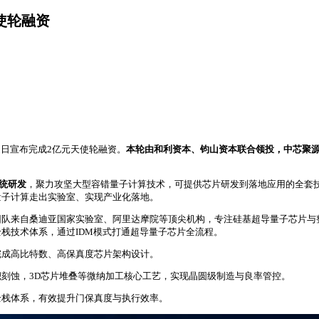
使轮融资
近日宣布完成2亿元天使轮融资。
本轮由和利资本、钧山资本联合领投，中芯聚
。
统研发
，聚力攻坚大型容错量子计算技术，可提供芯片研发到落地应用的全套
量子计算走出实验室、实现产业化落地。
团队来自桑迪亚国家实验室、阿里达摩院等顶尖机构，专注硅基超导量子芯片与
栈技术体系，通过IDM模式打通超导量子芯片全流程。
完成高比特数、高保真度芯片架构设计。
刻蚀，3D芯片堆叠等微纳加工核心工艺，实现晶圆级制造与良率管控。
全栈体系，有效提升门保真度与执行效率。