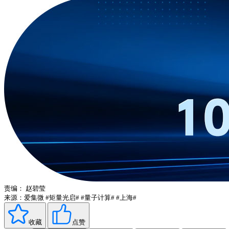
责编：
赵碧莹
来源：爱集微
#矩量光启#
#量子计算#
#上海#
收藏
点赞