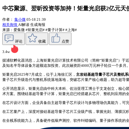
中芯聚源、翌昕投资等加持！矩量光启获2亿元天
作者：
集小微
05-18 21:39
相关舆情
AI解读
生成海报
来源：爱集微
#矩量光启#
#量子计算#
#上海#
评论
收藏
点赞
3.4w
据浦软孵化器消息，上海矩量光启计算技术有限公司（简称“矩量光启”）于
及知名半导体设备方超额追加投资。此次融资距4000万元种子轮仅一个多月
矩量光启2025年7月成立，
位于上海徐汇区，
主攻硅基超导量子芯片及整机系
量子芯片升级迭代与整机系统落地落地，突破芯片量产核心难题，助力超导
公开消息显示，矩量光启由中科大本科、佐治亚理工博士于文龙创立，核心
术方案。围绕硅基超导量子计算，矩量光启已经搭建从芯片、整机到应用的全
在芯片设计方面，企业具备自主超导量子芯片设计与多物理场仿真能力，可
在工艺量产上，深度对接硅基超导量子芯片工业级产线，掌握光刻、薄膜沉积
在全栈系统能力上，具备硬件低噪声测控、软件纠错编码、量子操作系统的