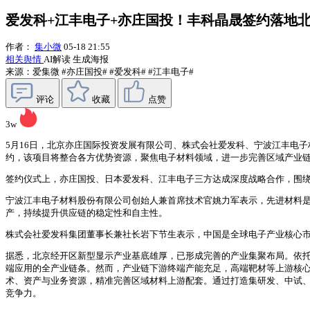
爱发科+江丰电子+亦庄国投！丰科晶晟签约落地
作者：
集小微
05-18 21:55
相关舆情
AI解读
生成海报
来源：爱集微
#亦庄国投#
#爱发科#
#江丰电子#
评论
收藏
点赞
3w
5月16日，北京亦庄国际投资发展有限公司、株式会社爱发科、宁波江丰电子
约，该项目将整合各方优势资源，聚焦电子材料领域，进一步完善区域产业
签约仪式上，亦庄国投、日本爱发科、江丰电子三方达成深度战略合作，围
宁波江丰电子材料股份有限公司创始人兼首席技术官姚力军表示，先进材料
产，持续提升供应链的稳定性和自主性。
株式会社爱发科集团董事长兼社长岩下节生表示，中国是全球电子产业核心
据悉，北京经开区新型显示产业基底雄厚，已形成完善的产业集聚布局。依
端应用的全产业链条。然而，产业链下游终端产能充足，高端靶材等上游核
术、资产与业务资源，精准完善区域材料上游配套。通过打造集研发、中试
竞争力。