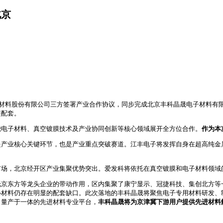
北京
材料股份有限公司三方签署产业合作协议，同步完成北京丰科晶晟电子材料有限
链配套。
绕电子材料、真空镀膜技术及产业协同创新等核心领域展开全方位合作。
作为本
是产业核心关键环节，也是产业重点突破赛道。江丰电子将发挥自身在超高纯金
市场，北京经开区产业集聚优势突出。爱发科将依托在真空镀膜和电子材料领域
托京东方等龙头企业的带动作用，区内集聚了康宁显示、冠捷科技、集创北方等
心材料仍存在明显的配套缺口。此次落地的丰科晶晟将聚焦电子专用材料研发、
、量产于一体的先进材料专业平台，
丰科晶晟将为京津冀下游用户提供先进材料