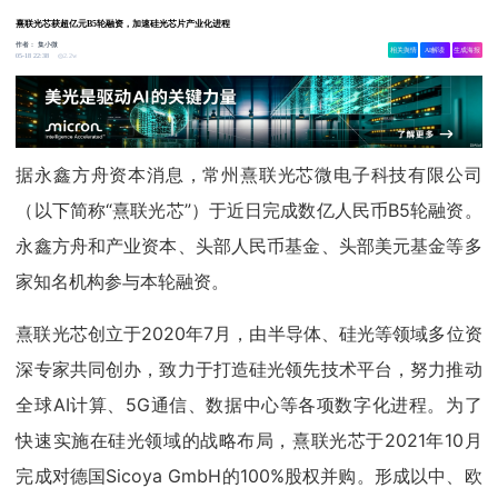
熹联光芯获超亿元B5轮融资，加速硅光芯片产业化进程
作者：
集小微
相关舆情
AI解读
生成海报
2.2w
05-18 22:38
据永鑫方舟资本消息，常州熹联光芯微电子科技有限公司
（以下简称“熹联光芯”）于近日完成数亿人民币B5轮融资。
永鑫方舟和产业资本、头部人民币基金、头部美元基金等多
家知名机构参与本轮融资。
熹联光芯创立于2020年7月，由半导体、硅光等领域多位资
深专家共同创办，致力于打造硅光领先技术平台，努力推动
全球AI计算、5G通信、数据中心等各项数字化进程。为了
快速实施在硅光领域的战略布局，熹联光芯于2021年10月
完成对德国Sicoya GmbH的100%股权并购。形成以中、欧