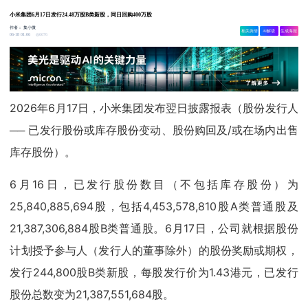
小米集团6月17日发行24.48万股B类新股，同日回购400万股
作者：
集小微
相关舆情
AI解读
生成海报
6676
06-18 01:06
2026年6月17日，小米集团发布翌日披露报表（股份发行人
── 已发行股份或库存股份变动、股份购回及/或在场内出售
库存股份）。
6月16日，已发行股份数目（不包括库存股份）为
25,840,885,694股，包括4,453,578,810股A类普通股及
21,387,306,884股B类普通股。6月17日，公司就根据股份
计划授予参与人（发行人的董事除外）的股份奖励或期权，
发行244,800股B类新股，每股发行价为1.43港元，已发行
股份总数变为21,387,551,684股。