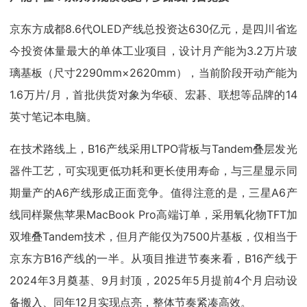
京东方成都8.6代OLED产线总投资达630亿元，是四川省迄
今投资体量最大的单体工业项目，设计月产能为3.2万片玻
璃基板（尺寸2290mm×2620mm），当前阶段开动产能为
1.6万片/月，首批供货对象为华硕、宏碁、联想等品牌的14
英寸笔记本电脑。
在技术路线上，B16产线采用LTPO背板与Tandem叠层发光
器件工艺，可实现更低功耗和更长使用寿命，与三星显示同
期量产的A6产线形成正面竞争。值得注意的是，三星A6产
线同样聚焦苹果MacBook Pro高端订单，采用氧化物TFT加
双堆叠Tandem技术，但月产能仅为7500片基板，仅相当于
京东方B16产线的一半。从项目推进节奏来看，B16产线于
2024年3月奠基、9月封顶，2025年5月提前4个月启动设
备搬入、同年12月实现点亮，整体节奏紧凑高效。