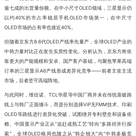
逾七成的出货量份额。在中小尺寸OLED领域，三星显示仍
以约40%的市占率稳居手机OLED市场第一，在中尺寸
OLED市场的占有率也接近40%。
但随着京东方8.6代OLED产线率先量产，全球OLED产业的
中韩力量对比正在发生实质性变化。分析认为，京东方将依
靠更大的产能规模和安卓、国产客户基础，与聚焦苹果高端
订单的三星显示A6产线形成差异化竞争——前者主攻主流
市场，后者坚守高端阵地。
与此同时，维信诺、TCL华星等中国厂商并未在传统蒸镀路
线上与韩厂正面缠斗，而是分别选择ViP无FMM技术、印刷
OLED等路线进行差异化突破，试图绕开专利壁垒和设备依
赖。中国显示产业正从“追赶成熟工艺”转向“多路径并行探
索”，全球OLED格局也随之从“韩企独大”向“中韩多极竞