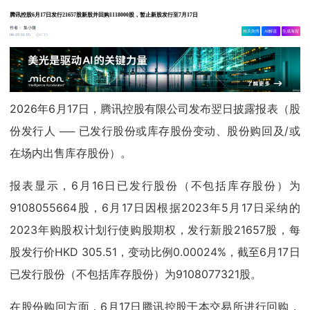
腾讯控股6月17日发行21657股新股并回购1118000股，暂止新股发行至7月17日
作者：
集小微
相关舆情
AI解读
生成海报
6715
06-18 01:05
2026年6月17日，腾讯控股有限公司发布翌日披露报表（股
份发行人 ── 已发行股份或库存股份变动、股份购回及/或
在场内出售库存股份）。
报表显示，6月16日已发行股份（不包括库存股份）为
9108055664股，6月17日因根据2023年5月17日采纳的
2023年购股权计划行使购股期权，发行新股21657股，每
股发行价HKD 305.51，变动比例0.00024%，截至6月17日
已发行股份（不包括库存股份）为9108077321股。
在股份购回方面，6月17日腾讯控股于本交易所进行回购，