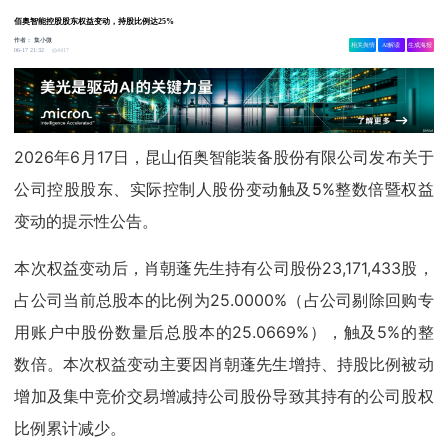
佰奥智能控股股东权益变动，持股比例达25%
作者：
集小微
相关舆情
AI解读
生成海报
4417
06-17 21:32
2026年6月17日，昆山佰奥智能装备股份有限公司发布关于
公司控股股东、实际控制人股份变动触及5%整数倍暨权益
变动的提示性公告。
本次权益变动后，肖朝蓬先生持有公司股份23,171,433股，
占公司当前总股本的比例为25.0000%（占公司剔除回购专
用账户中股份数量后总股本的25.0669%），触及5%的整
数倍。本次权益变动主要因肖朝蓬先生增持、持股比例被动
增加及集中竞价交易增减持公司股份导致其持有的公司股权
比例累计减少。