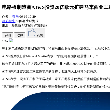
电路板制造商AT&S投资20亿欧元扩建马来西亚工
作者：
孙乐
06-16 10:29
相关舆情
AI解读
生成海报
来源：爱集微
#AT&S#
#电路板#
评论
收藏
点赞
1.3w
奥地利电路板制造商AT&S宣布，将在马来西亚投资高达20亿欧元（约合23
AT&S首席执行官Michael Mertin表示：“我们将全面扩建居林工厂。”
该公司近期宣布将扩大居林工厂的产能，并上调2026/2027财年的业绩预
AT&S并未透露其第二家主要客户的名称，但业内人士称其为英特尔。
AT&S表示，现有工厂和位于居林第二家工厂此前未使用的厂房所需的新增
“我们预计至少有五家我们熟知的美国领先高科技客户，他们都是我们的技术合作伙伴，