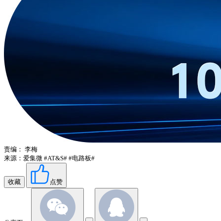
责编：
李梅
来源：爱集微
#AT&S#
#电路板#
收藏
点赞