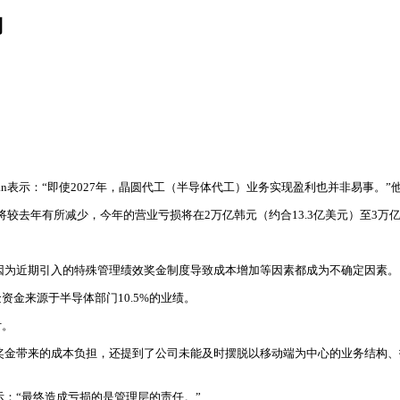
利
man表示：“即使2027年，晶圆代工（半导体代工）业务实现盈利也并非易事。”
将较去年有所减少，今年的营业亏损将在2万亿韩元（约合13.3亿美元）至3万
态度，因为近期引入的特殊管理绩效奖金制度导致成本增加等因素都成为不确定因素。
金来源于半导体部门10.5%的业绩。
付。
管理绩效奖金带来的成本负担，还提到了公司未能及时摆脱以移动端为中心的业务结
表示：“最终造成亏损的是管理层的责任。”