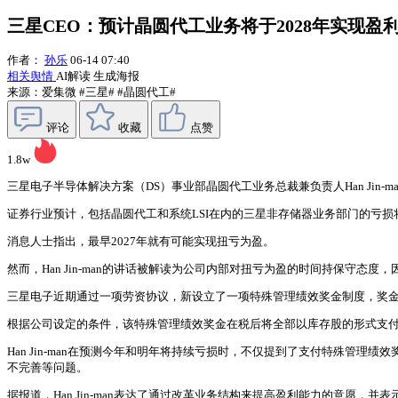
三星CEO：预计晶圆代工业务将于2028年实现盈
作者：
孙乐
06-14 07:40
相关舆情
AI解读
生成海报
来源：爱集微
#三星#
#晶圆代工#
评论
收藏
点赞
1.8w
三星电子半导体解决方案（DS）事业部晶圆代工业务总裁兼负责人Han Jin-
证券行业预计，包括晶圆代工和系统LSI在内的三星非存储器业务部门的亏损
消息人士指出，最早2027年就有可能实现扭亏为盈。
然而，Han Jin-man的讲话被解读为公司内部对扭亏为盈的时间持保守
三星电子近期通过一项劳资协议，新设立了一项特殊管理绩效奖金制度，奖金资
根据公司设定的条件，该特殊管理绩效奖金在税后将全部以库存股的形式支
Han Jin-man在预测今年和明年将持续亏损时，不仅提到了支付特殊
不完善等问题。
据报道，Han Jin-man表达了通过改革业务结构来提高盈利能力的意愿，并