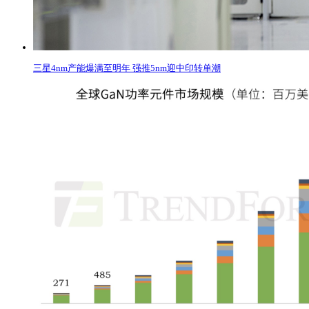
三星4nm产能爆满至明年 强推5nm迎中印转单潮