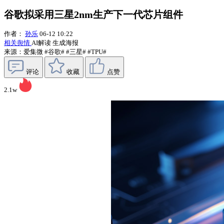
谷歌拟采用三星2nm生产下一代芯片组件
作者：
孙乐
06-12 10:22
相关舆情
AI解读
生成海报
来源：爱集微
#谷歌#
#三星#
#TPU#
评论
收藏
点赞
2.1w