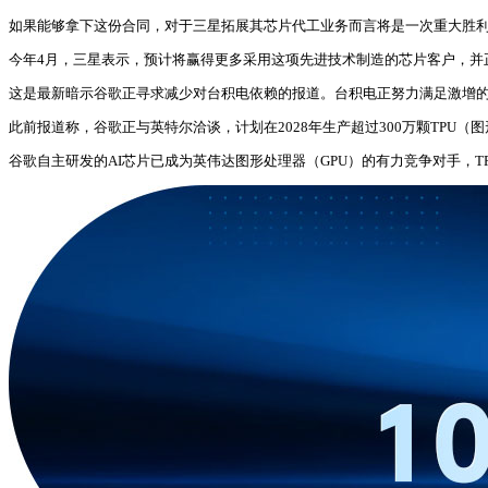
如果能够拿下这份合同，对于三星拓展其芯片代工业务而言将是一次重大胜利
今年4月，三星表示，预计将赢得更多采用这项先进技术制造的芯片客户，并正
这是最新暗示谷歌正寻求减少对台积电依赖的报道。台积电正努力满足激增
此前报道称，谷歌正与英特尔洽谈，计划在2028年生产超过300万颗TPU（
谷歌自主研发的AI芯片已成为英伟达图形处理器（GPU）的有力竞争对手，