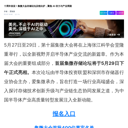
十周年首设！集微大会存储论坛议程出炉，聚焦 AI 存力与产业周期
作者：
爱集微
相关舆情
AI解读
生成海报
3.4w
05-22 14:42
5月27日至29日，第十届集微大会将在上海张江科学会堂隆
重举行，以全新视野开启半导体产业交流的新篇章。作为本
届大会的重要组成部分，
首届集微存储论坛将于5月29日下
午正式亮相。
本次论坛由半导体投资联盟和深圳市存储器行
业协会主办，爱集微承办，旨在打造一场行业高端盛会，深
入探讨存储技术创新升级与产业链生态协同发展之道，为中
国半导体产业高质量转型发展注入全新动能。
报名入口
集微大会首批400位嘉宾名单