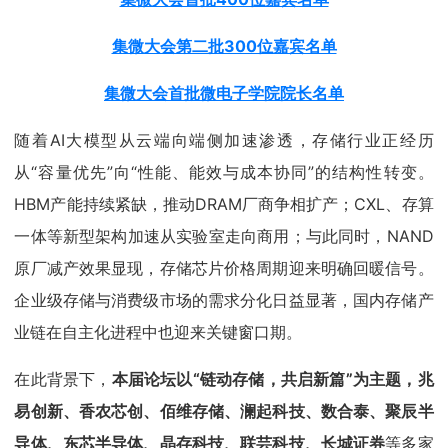
集微大会第二批300位嘉宾名单
集微大会首批微电子学院院长名单
随着AI大模型从云端向端侧加速渗透，存储行业正经历
从“容量优先”向“性能、能效与成本协同”的结构性转变。
HBM产能持续紧缺，推动DRAM厂商争相扩产；CXL、存算
一体等新型架构加速从实验室走向商用；与此同时，NAND
原厂减产效果显现，存储芯片价格周期迎来明确回暖信号。
企业级存储与消费级市场的需求分化日益显著，国内存储产
业链在自主化进程中也迎来关键窗口期。
在此背景下，
本届论坛以“链动存储，共启新篇”为主题，兆
易创新、香农芯创、佰维存储、澜起科技、
数合泰、
聚辰半
导体、东芯半导体、晶存科技、联芸科技、长城证券
等多家