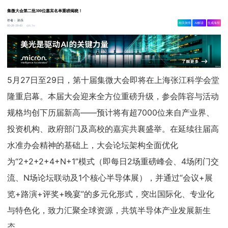
集微大会第二批300位嘉宾名单重磅揭晓！
作者：
孙乐
相关舆情
AI解读
生成海报
6.3w
05-20 19:43
5月27日至29日，第十届集微大会即将在上海张江科学会堂
隆重启幕。本届大会迎来全方位重磅升级，参会阵容与活动
规格均创下历届新高——预计将有超7000位来自产业界、
投资机构、政府部门及高校的嘉宾共襄盛举。在延续往届高
水准办会精神的基础上，大会论坛架构全面优化
为“2+2+2+4+N+1”模式（即每日2场重磅峰会、4场闭门交
流、N场论坛联动及1个核心半导体展），并通过“会议+展
览+路演+评奖+晚宴”的多元化形式，突出国际化、专业化
与特色化，致力汇聚全球资源，共筑半导体产业发展新生
态。