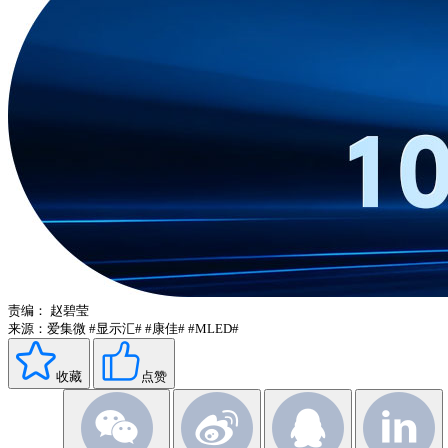
责编：
赵碧莹
来源：爱集微
#显示汇#
#康佳#
#MLED#
收藏
点赞