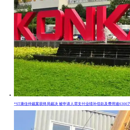
*ST康佳仲裁案获终局裁决 被申请人需支付业绩补偿款及费用逾6300