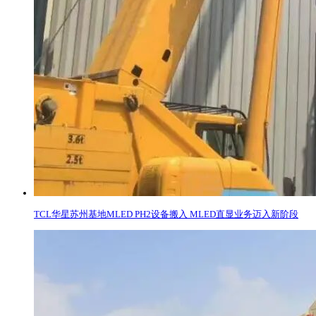
TCL华星苏州基地MLED PH2设备搬入 MLED直显业务迈入新阶段