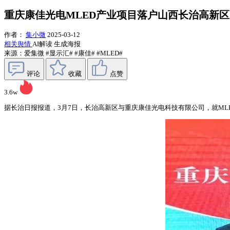
重庆康佳光电MLED产业项目落户山西长治高新区
作者：
集小微
2025-03-12
相关舆情
AI解读
生成海报
来源：爱集微
#显示汇#
#康佳#
#MLED#
评论
收藏
点赞
3.6w
据长治日报报道，3月7日，长治高新区与重庆康佳光电科技有限公司，就ML