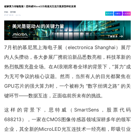
破解算力传输瓶颈！思特威MicroLED高速光互连方案原型样机首展
作者：
姜羽桐
相关舆情
AI解读
生成海报
2.8w
07-07 18:10
7月初的慕尼黑上海电子展（electronica Shanghai）展厅
内人头攒动，各大参展厂携前沿新品悉数亮相，科技革新的
热烈氛围充盈全场。在AI浪潮席卷全球的背景下，“算力”成
为无可争议的核心议题。然而，当所有人的目光都聚焦在
GPU芯片的强大算力时，一个被称为 “数字丝绸之路” 的关
键环节——数据互连，正面临前所未有的挑战。
这样的背景下，思特威（SmartSens，股票代码
688213），一家在CMOS图像传感器领域深耕多年的领军
企业，其全新的MicroLED光互连技术一经亮相，即吸引业