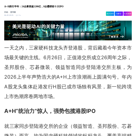
A+H疾行半年：24企募资超1200亿，8企霸榜前十大IPO
作者：
姜羽桐
相关舆情
AI解读
生成海报
3.9w
06-28 20:05
一天之内，三家硬科技龙头齐登港股，背后藏着今年资本市
场最关键的主线。6月26日，正值港交所成立26周年之际，
圣邦股份、芯碁微装、领益智造同步登陆港交所主板，为
2026上半年声势浩大的A+H上市浪潮画上圆满句号。年内
A股龙头集体赴港发行H股已成市场独有风景，新一轮跨境
上市热潮席卷两地市场。
A+H“统治力”惊人，强势包揽港股IPO
就三家同步登陆港交所的企业（领益智造、圣邦股份、芯碁
微装）而言，均为国内硬科技领域的标杆龙头，覆盖高端精