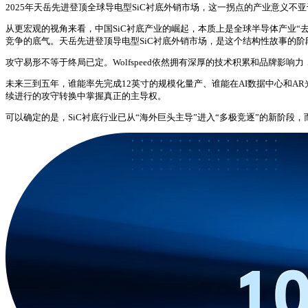
2025年天岳先进登顶全球导电型SiC衬底外销市场，这一拐点的产业意义不
从更宏观的视角来看，中国SiC衬底产业的崛起，本质上是全球半导体产业
竞争的底气。天岳先进登顶导电型SiC衬底外销市场，是这个结构性故事的
攻守易形不等于终局已定。Wolfspeed依然拥有深厚的技术积累和品牌
未来三到五年，谁能率先完成12英寸的规模化量产、谁能在AI数据中心和
续进行的攻守转换中掌握真正的主导权。
可以确定的是，SiC衬底行业已从“海外巨头主导”进入“多极竞逐”的新阶