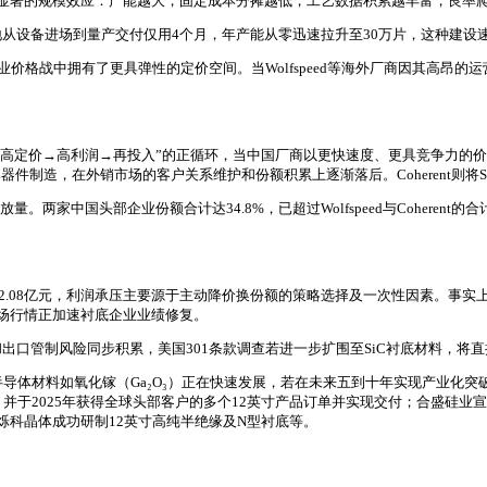
有显著的规模效应：产能越大，固定成本分摊越低，工艺数据积累越丰富，良率
从设备进场到量产交付仅用4个月，年产能从零迅速拉升至30万片，这种建设
的行业价格战中拥有了更具弹性的定价空间。当Wolfspeed等海外厂商因其高
术领先→高定价→高利润→再投入”的正循环，当中国厂商以更快速度、更具竞争力
件制造，在外销市场的客户关系维护和份额积累上逐渐落后。Coherent则将
。两家中国头部企业份额合计达34.8%，已超过Wolfspeed与Coherent
润-2.08亿元，利润承压主要源于主动降价换份额的策略选择及一次性因素。事实
市场行情正加速衬底企业业绩修复。
口管制风险同步积累，美国301条款调查若进一步扩围至SiC衬底材料，将
导体材料如氧化镓（Ga₂O₃）正在快速发展，若在未来五到十年实现产业化突破
并于2025年获得全球头部客户的多个12英寸产品订单并实现交付；合盛硅业宣
烁科晶体成功研制12英寸高纯半绝缘及N型衬底等。