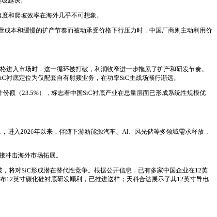
爬坡越快。
速度和爬坡效率在海外几乎不可想象。
昂的运营成本和缓慢的扩产节奏而被动承受价格下行压力时，中国厂商则主动利用价
的价格进入市场时，这一循环被打破，利润收窄进一步拖累了扩产和研发节奏。
SiC衬底定位为仅配套自有射频业务，在功率SiC主战场渐行渐远。
的合计份额（23.5%），标志着中国SiC衬底产业在总量层面已形成系统性规模优
上，进入2026年以来，伴随下游新能源汽车、AI、风光储等多领域需求释放，
直接冲击海外市场拓展。
，将对SiC形成潜在替代性竞争。根据公开信息，已有多家中国企业在12英
布12英寸碳化硅衬底研发顺利，已推进送样；天科合达展示了其12英寸导电