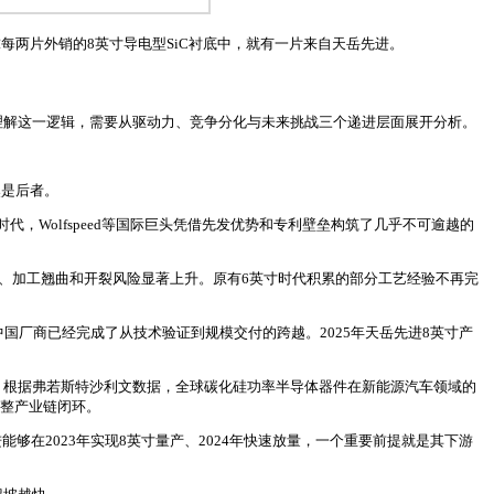
全球每两片外销的8英寸导电型SiC衬底中，就有一片来自天岳先进。
理解这一逻辑，需要从驱动力、竞争分化与未来挑战三个递进层面展开分析。
然是后者。
，Wolfspeed等国际巨头凭借先发优势和专利壁垒构筑了几乎不可逾越的
杂、加工翘曲和开裂风险显著上升。原有6英寸时代积累的部分工艺经验不再完
，中国厂商已经完成了从技术验证到规模交付的跨越。2025年天岳先进8英寸产
。根据弗若斯特沙利文数据，全球碳化硅功率半导体器件在新能源汽车领域的
的完整产业链闭环。
够在2023年实现8英寸量产、2024年快速放量，一个重要前提就是其下游