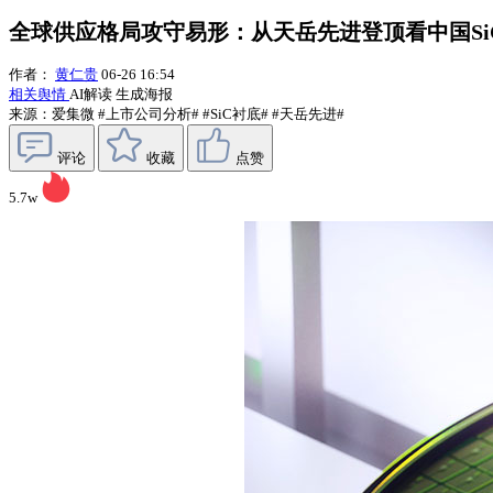
全球供应格局攻守易形：从天岳先进登顶看中国Si
作者：
黄仁贵
06-26 16:54
相关舆情
AI解读
生成海报
来源：爱集微
#上市公司分析#
#SiC衬底#
#天岳先进#
评论
收藏
点赞
5.7w