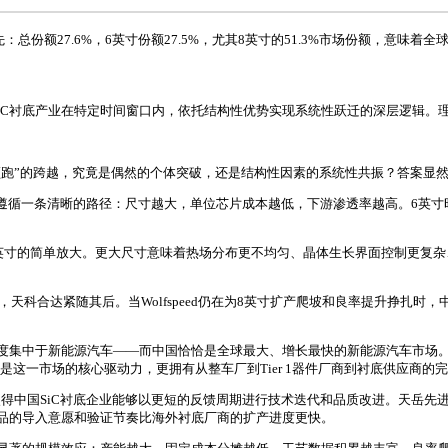
总份额27.6%，6英寸份额27.5%，尤其8英寸的51.3%市场份额，意味着
iC衬底产业在特定时间窗口内，依托结构性优势实现系统性跃迁的深层逻辑。
“领跑”的跨越，究竟是偶然的个体突破，还是结构性因素的系统性共振？答案显
遵循一条清晰的路径：尺寸越大，单位芯片成本越低，下游渗透率越高。6英寸时代
6英寸的简单放大。更大尺寸意味着热场分布更不均匀、晶体生长界面控制更复
天科合达紧随其后。当Wolfspeed仍在为8英寸扩产爬坡和良率提升挣扎时
高度集中于新能源汽车——而中国恰恰是全球最大、增长最快的新能源汽车市场
。中国不仅是这一市场的核心驱动力，更拥有从整车厂到Tier 1器件厂商到衬底供应商
中国SiC衬底企业能够以更短的反馈周期进行技术迭代和品质改进。天岳先进能
品的导入意愿和验证节奏比海外衬底厂商的扩产进度更快。