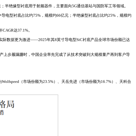
道；半绝缘型衬底用于射频器件，主要面向5G通信基站与国防军工等领域。
中导电型衬底占比约75%，规模约66亿元；半绝缘型衬底占比约25%，规模约
AGR达37.1%。
的实际数据更为激进——2025年其8英寸导电型SiC衬底产品全球市场份额已达
英寸扩产上步履蹒跚时，中国企业率先完成了从技术突破到大规模量产再到客户导
speed（市场份额为23.5%）、天岳先进（市场份额为16.7%）、天科合