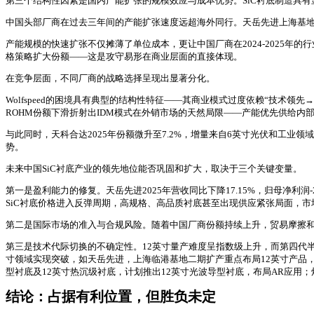
第三个结构性因素是国内产能扩张的规模效应与成本优势。SiC衬底制造具
中国头部厂商在过去三年间的产能扩张速度远超海外同行。天岳先进上海基地
产能规模的快速扩张不仅摊薄了单位成本，更让中国厂商在2024-2025年
格策略扩大份额——这是攻守易形在商业层面的直接体现。
在竞争层面，不同厂商的战略选择呈现出显著分化。
Wolfspeed的困境具有典型的结构性特征——其商业模式过度依赖“技
ROHM份额下滑折射出IDM模式在外销市场的天然局限——产能优先供给内部器
与此同时，天科合达2025年份额微升至7.2%，增量来自6英寸光伏和工业领域放量
势。
未来中国SiC衬底产业的领先地位能否巩固和扩大，取决于三个关键变量。
第一是盈利能力的修复。天岳先进2025年营收同比下降17.15%，归母净利
SiC衬底价格进入反弹周期，高规格、高品质衬底甚至出现供应紧张局面，
第二是国际市场的准入与合规风险。随着中国厂商份额持续上升，贸易摩擦和出
第三是技术代际切换的不确定性。12英寸量产难度呈指数级上升，而第四代半
寸领域实现突破，如天岳先进，上海临港基地二期扩产重点布局12英寸产品，
型衬底及12英寸热沉级衬底，计划推出12英寸光波导型衬底，布局AR应用；
结论：占据有利位置，但胜负未定