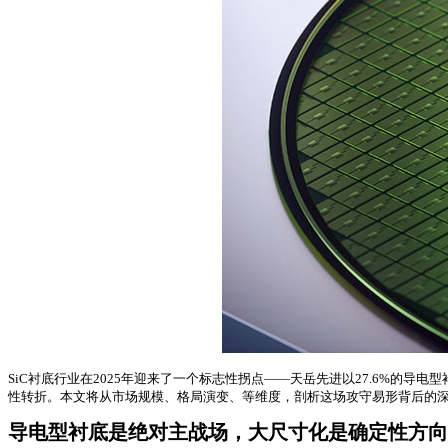
SiC衬底行业在2025年迎来了一个标志性拐点——天岳先进以27.6%的导
性转折。本文将从市场规模、格局演变、等维度，剖析这场攻守易形背后的
导电型衬底是绝对主战场，大尺寸化是确定性方向