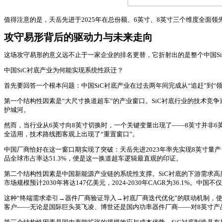
值得注意的是，天岳先进于2025年在总份额、6英寸、8英寸三个维度全面领先：
攻守易形背后的驱动力与未来走向
这场攻守易形的意义远不止于一家企业的排名更替，它折射出的是整个中国S
中国SiC衬底产业为何能实现系统性跃迁？
首先要回答一个根本问题：中国SiC衬底产业在过去两年间完成从“追赶”到
第一个结构性因素是“大尺寸换道超车”的产业窗口。SiC衬底行业的技术竞争
护城河。
然而，当行业从6英寸向8英寸切换时，一个关键变量出现了——8英寸并非
全适用，技术路线图客观上出现了“重置窗口”。
中国厂商恰好在这一窗口期实现了突破：天岳先进2023年率先实现8英寸量产，
品全球市占率达51.3%，便是这一换道超车逻辑最直观的印证。
第二个结构性因素是中国新能源产业链的系统性支撑。SiC衬底的下游需求
市场规模预计2030年将达147亿美元，2024-2030年CAGR为36.1%
这种“终端需求牵引→器件厂商验证导入→衬底厂商迭代优化”的联动机制，使得
客户——无论是国际巨头英飞凌、博世还是国内功率器件厂商——对8英寸产