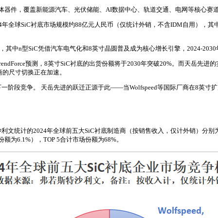
导体器件，覆盖新能源汽车、光伏储能、AI数据中心、轨道交通、电网等核心赛
年全球SiC衬底市场规模约88亿元人民币（仅统计外销，不含IDM自用），其
中n型SiC凭借汽车电气化和8英寸晶圆普及成为核心增长引擎，2024-2030年C
dForce预测，8英寸SiC衬底的出货份额将于2030年突破20%。而天岳先进
厂商的尺寸切换正在加速。
一阶段竞争。 天岳先进的跃迁正源于此——当Wolfspeed等国际厂商在8
计的2024年全球前五大SiC衬底制造商（按销售收入，仅计外销）分别为Wolf
市场份额为6.1%），TOP 5合计市场份额为68%。