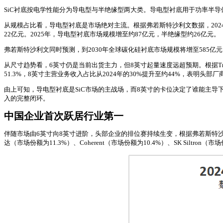
SiC衬底按电学性能分为导电型与半绝缘型两大类。导电型衬底用于功率半
从规模占比看，导电型衬底是市场绝对主流。根据弗若斯特沙利文数据，2024
22亿元。2025年，导电型衬底市场规模增至约87亿元，半绝缘型约26亿元。
弗若斯特沙利文同时预测，到2030年全球碳化硅衬底市场规模将增至585亿元，其
从尺寸趋势看，6英寸仍是当前出货主力，但8英寸起量速度远超预期。根据Tren
51.3%，8英寸主营业务收入占比从2024年的30%提升至约44%，表明头部
由上可知，导电型衬底是SiC市场的主战场，而8英寸的卡位决定了谁能主导下
入的完整闭环。
中国企业首次跃居行业第一
伴随市场由6英寸向8英寸进阶，头部企业的排位赛持续生变，根据弗若斯特沙利文统
达（市场份额为11.3%）、Coherent（市场份额为10.4%）、SK Siltron（