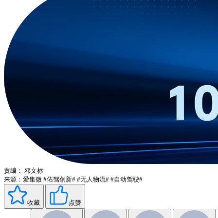
责编：
邓文标
来源：爱集微
#佑驾创新#
#无人物流#
#自动驾驶#
收藏
点赞