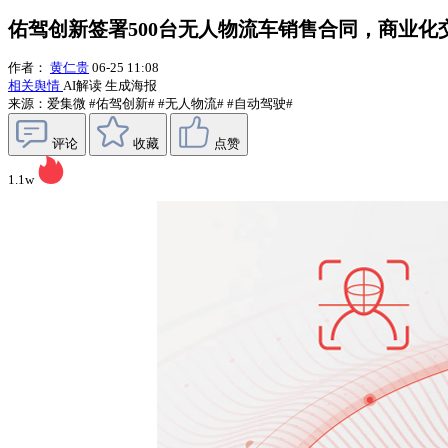
佑驾创新签署500台无人物流车销售合同，商业化
作者：
黄仁贵
06-25 11:08
相关舆情
AI解读
生成海报
来源：爱集微
#佑驾创新#
#无人物流#
#自动驾驶#
评论
收藏
点赞
1.1w