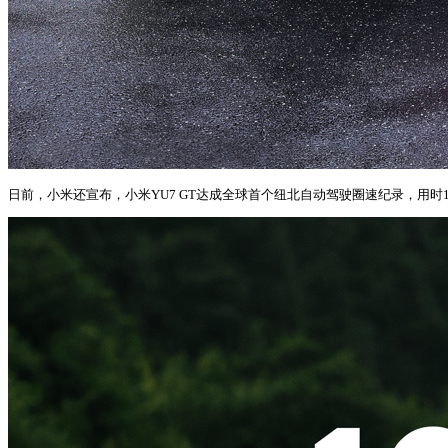
日前，小米还宣布，小米YU7 GT达成全球首个纽北自动驾驶圈速纪录，用时10