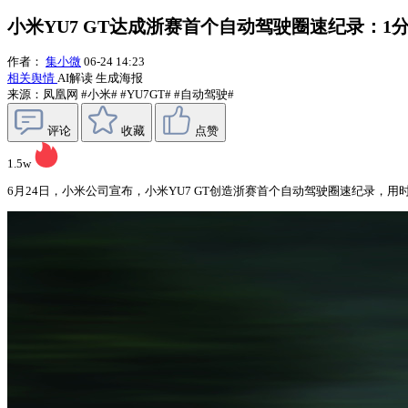
小米YU7 GT达成浙赛首个自动驾驶圈速纪录：1分4
作者：
集小微
06-24 14:23
相关舆情
AI解读
生成海报
来源：凤凰网
#小米#
#YU7GT#
#自动驾驶#
评论
收藏
点赞
1.5w
6月24日，小米公司宣布，小米YU7 GT创造浙赛首个自动驾驶圈速纪录，用时1: