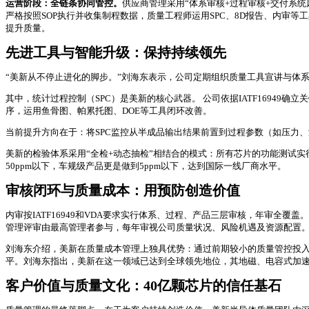
运营阶
段：全链条协同管控。
供应商管理采用“体系审核+过程审核+交付系
严格按照SOP执行并收集制程数据，质量工程师运用SPC、8D报告、内审等工具
提升质量。
先进工具与智能升级：
保持持续领先
“美新从不停止进化的脚步。”刘海东表示，公司定期组织质量工具宣讲与体系升级，先
其中，统计过程控制（SPC）是美新的核心武器。 公司依据IATF16949确立关
序，运用鱼骨图、帕累托图、DOE等工具闭环改善。
当前提升方向在于：将SPC监控从半成品输出结果前置到过程参数（如压力、
美新的检验体系采用“全检+动态抽检”相结合的模式：所有芯片的功能测试实
50ppm以下，车规级产品更是做到5ppm以下，达到国际一线厂商水平。
审核闭环与质量成本：
用预防创造价值
内审按IATF16949和VDA要求实行体系、过程、产品三层审核，年审
管理评审由最高管理者参与，每年审视公司质量状况、风险机遇及资源配置
刘海东介绍，美新在质量成本管理上独具优势：通过前期较小的质量管控投
平。刘海东指出，美新在这一领域已达到全球领先地位，其地磁、电容式加
客户价值与质量文化：
40亿颗芯片的信任基石