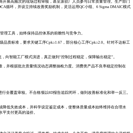
应商开展高频次的现场过程审核，甚至派驻厂人员参与日常质量管理。生产部门
循环，并设立持续改善奖励机制，灵活运用QC小组、6 Sigma DMAIC模式
先的质量管理工具，始终保持品控体系的前瞻性与竞争力。
品质标准，要求关键工序Cpk≥1.67，部分核心工序Cpk≥2.0。针对不达标工
统，向智能工厂模式演进，真正做到“控制过程稳定，保障输出稳定”。
标准，并根据批次质量情况动态调整抽检力度。消费类产品不良率稳定控制在
式进行全覆盖审核。不合格项以8D报告追踪闭环，做到改善标准化和举一反三。
续降低失效成本，并科学设定鉴定成本，使整体质量成本始终维持在合理水
水平支付更高的溢价。