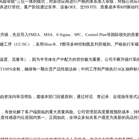
统风险审核”三位一体的模式，对新供应商进行严格的体系准入审核，对核心供
进行管控。量产阶段通过良率、设备OEE、交付OTD、质量成本等KPI驱动PDCA
后导入FMEA、MSA、6 Sigma、SPC、Control Plan等国际领
键工序（CC/SC），采用Xbar-R、P图等多种控制图及判异规则。严格执行车规级
温度、流量等），因为半导体生产中配方的管控极为重要。公司不断升级IT系
行100%全检，确保每一颗出货产品性能达标；中间工序则严格执行AQL抽样
全覆盖。由资深内审员带队，遵循本部门回避原则，通过对话、查记录、走现场等形
。
入，有效化解了客户端面临的重大质量风险。公司管理层高度重视预防成本，持
速度传感器均位居国内第一。正因如此，全球众多知名客户愿意为美新的高品控