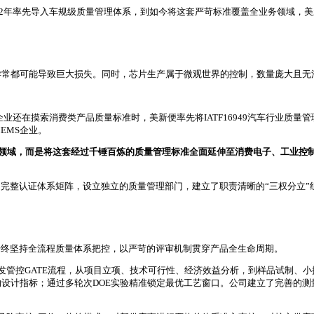
2002年率先导入车规级质量管理体系，到如今将这套严苛标准覆盖全业务领域，
异常都可能导致巨大损失。同时，芯片生产属于微观世界的控制，数量庞大且无
S企业还在摸索消费类产品质量标准时，美新便率先将IATF16949汽车行业质
EMS企业。
规领域，而是将这套经过千锤百炼的质量管理标准全面延伸至消费电子、工业控
SO45001在内的完整认证体系矩阵，设立独立的质量管理部门，建立了职责清晰的“
始终坚持全流程质量体系把控，以严苛的评审机制贯穿产品全生命周期。
研发管控GATE流程，从项目立项、技术可行性、经济效益分析，到样品试制、
计指标；通过多轮次DOE实验精准锁定最优工艺窗口。公司建立了完善的测量设备