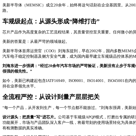
美新半导体（MEMSIC）成立20余年，始终将这句话刻在企业基因里。从
路。
车规级起点：
从源头形成“降维打击”
芯片产品作为高度复杂的工艺流程结果，其质量管控至关重要。任何微小的
美新的答案是：从最严苛的领域做起。
美新半导体首席运营官（COO）刘海东提到，早在2002年，国内多数MEM
汽车电子稳定控制器及侧方安全气囊，成为国内最早建立车规级品控体系的M
刘海东进一步强调：“经过20余年汽车市场的严苛验证，美新没有止步于车
很强的领先性。”
如今，美新已构建起包含IATF16949、ISO9001、ISO14001、I
持在业界领先水平。
全流程严控：
从设计到量产层层把关
“每一个产品，从开发到生产，每一个节点都不能放过。”刘海东强调，美新
设计源头：
把质量“写”进芯片。
公司基于车规级APQP模式，打磨出专属的
功能展开，市场与产品团队深入客户一线，将最苛刻的使用场景转化为具体的设
有检测数据的真实准确。