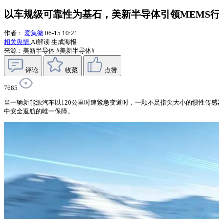
以车规级可靠性为基石，美新半导体引领MEMS
作者：
爱集微
06-15 10:21
相关舆情
AI解读
生成海报
来源：美新半导体
#美新半导体#
评论
收藏
点赞
7685
当一辆新能源汽车以120公里时速紧急变道时，一颗不足指尖大小的惯性传
中安全返航的唯一保障。