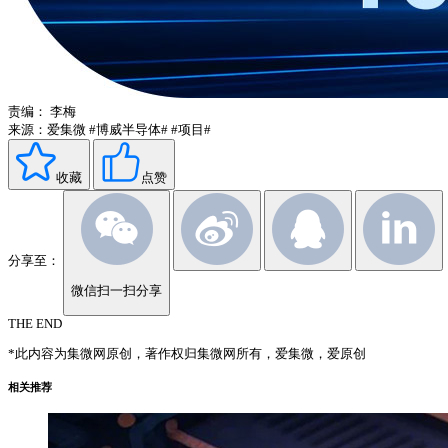
责编：
李梅
来源：爱集微
#博威半导体#
#项目#
收藏
点赞
分享至：
微信扫一扫分享
THE END
*此内容为集微网原创，著作权归集微网所有，爱集微，爱原创
相关推荐