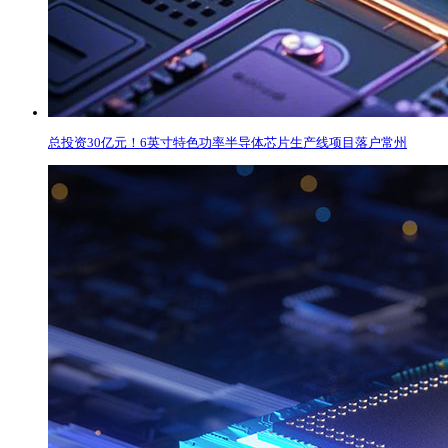
总投资30亿元！6英寸特色功率半导体芯片生产线项目落户常州