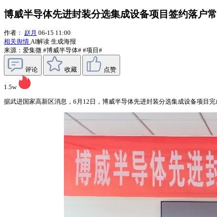
博威半导体先进封装分选集成设备项目签约落户常
作者：
赵月
06-15 11:00
相关舆情
AI解读
生成海报
来源：爱集微
#博威半导体#
#项目#
评论
收藏
点赞
1.5w
据武进国家高新区消息，6月12日，博威半导体先进封装分选集成设备项目