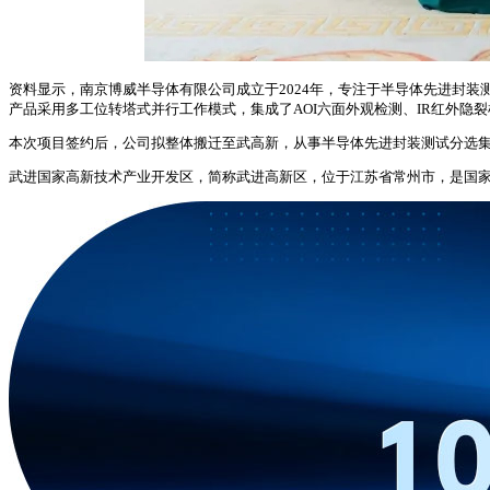
资料显示，南京博威半导体有限公司成立于2024年，专注于半导体先进封
产品采用多工位转塔式并行工作模式，集成了AOI六面外观检测、IR红外
本次项目签约后，公司拟整体搬迁至武高新，从事半导体先进封装测试分选
武进国家高新技术产业开发区，简称武进高新区，位于江苏省常州市，是国