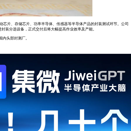
驱动芯片、存储芯片、功率半导体、传感器等半导体产品的封装测试环节。公司
先进封装分选设备，正式交付后将大幅提高作业效率及产能。
国内头部封测厂。