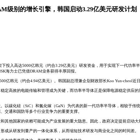
M级别的增长引擎，韩国启动3.29亿美元研发计划
 Project）”框架下投入高达5000亿韩元（约合3.29亿美元）研发资金，用于实
SK海力士已凭借DRAM业务获得丰厚回报。
00亿韩元（约合4.94亿美元）。韩国副总理兼企划财政部长Koo Yun-ch
增，稳定高效的电能传输和管理成为关键，而功率半导体正是保障电源稳定供应
。以碳化硅（SiC）和氮化镓（GaN）为代表的新一代功率半导体，相较于传
源、交通和国防等多个行业竞争力的重要支撑。
业和其他国家的依赖可能成为产业发展的重大隐患。因此，政府决定提前启动大
，形成从研发到量产的一体化体系，从而缩短技术研发与商业化之间的时间差。