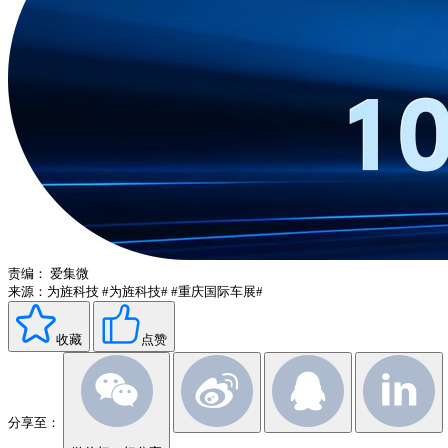
责编：
爱集微
来源：为旌科技
#为旌科技#
#重庆国际车展#
收藏
点赞
分享至：