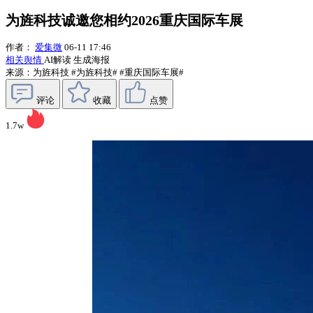
为旌科技诚邀您相约2026重庆国际车展
作者：
爱集微
06-11 17:46
相关舆情
AI解读
生成海报
来源：为旌科技
#为旌科技#
#重庆国际车展#
评论
收藏
点赞
1.7w