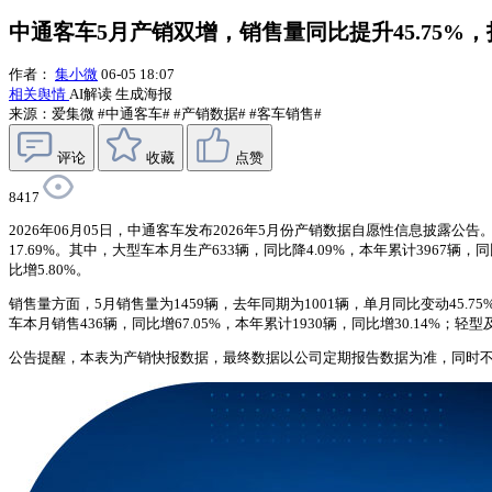
中通客车5月产销双增，销售量同比提升45.75%
作者：
集小微
06-05 18:07
相关舆情
AI解读
生成海报
来源：爱集微
#中通客车#
#产销数据#
#客车销售#
评论
收藏
点赞
8417
2026年06月05日，中通客车发布2026年5月份产销数据自愿性信息披露公告。
17.69%。其中，大型车本月生产633辆，同比降4.09%，本年累计3967辆，同
比增5.80%。
销售量方面，5月销售量为1459辆，去年同期为1001辆，单月同比变动45.75%
车本月销售436辆，同比增67.05%，本年累计1930辆，同比增30.14%；轻型
公告提醒，本表为产销快报数据，最终数据以公司定期报告数据为准，同时