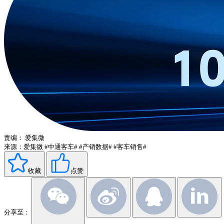
责编：
爱集微
来源：爱集微
#中通客车#
#产销数据#
#客车销售#
收藏
点赞
分享至：