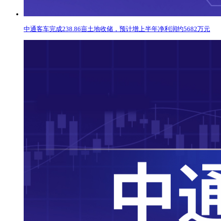
中通客车完成238.86亩土地收储，预计增上半年净利润约5682万元