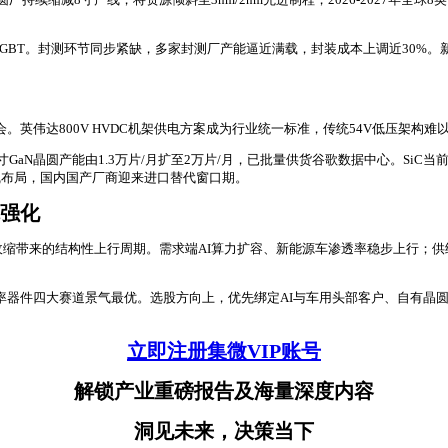
GBT。封测环节同步紧缺，多家封测厂产能逼近满载，封装成本上调近30%。新
。英伟达800V HVDC机架供电方案成为行业统一标准，传统54V低压架构难
aN晶圆产能由1.3万片/月扩至2万片/月，已批量供货谷歌数据中心。SiC
线布局，国内国产厂商迎来进口替代窗口期。
辑强化
收缩带来的结构性上行周期。需求端AI算力扩容、新能源车渗透率稳步上行；供
第三代功率器件四大赛道景气最优。选股方向上，优先绑定AI与车用头部客户、自有晶
立即注册集微VIP账号
解锁产业重磅报告及海量深度内容
洞见未来，决策当下