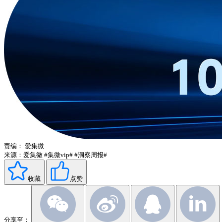
责编：
爱集微
来源：爱集微
#集微vip#
#洞察周报#
收藏
点赞
分享至：