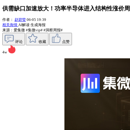
供需缺口加速放大！功率半导体进入结构性涨价周期？
作者：
赵碧莹
06-05 19:39
相关舆情
AI解读
生成海报
来源：爱集微
#集微vip#
#洞察周报#
评论
收藏
点赞
4w