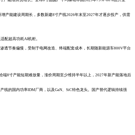
增产能建设周期长，多数新建8寸产线2026年末至2027年才逐步投产，供需
以适配超高功耗AI机柜。
当前渗透节奏偏慢，受制于电网改造、终端配套成本，长期随新能源车800V平台
给端8寸产能短期难放量，涨价周期至少维持半年以上，2027年新产能落地后
圆产线的国内功率IDM厂商，以及GaN、SiC特色龙头。国产替代逻辑持续强