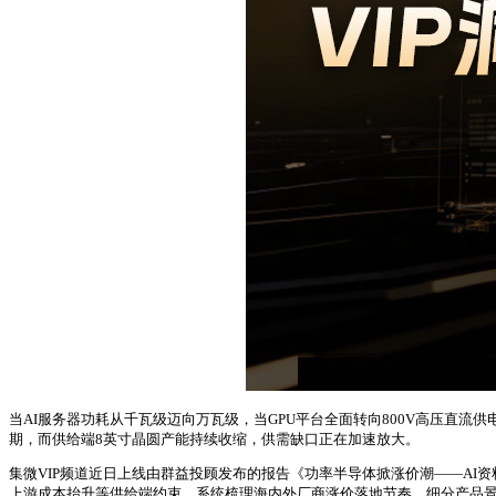
当AI服务器功耗从千瓦级迈向万瓦级，当GPU平台全面转向800V高压直流供
期，而供给端8英寸晶圆产能持续收缩，供需缺口正在加速放大。
集微VIP频道近日上线由群益投顾发布的报告《功率半导体掀涨价潮——AI
上游成本抬升等供给端约束，系统梳理海内外厂商涨价落地节奏、细分产品