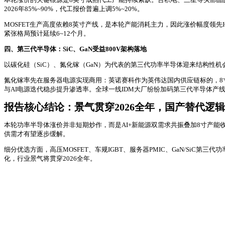
2026年85%~90%，代工报价普遍上调5%~20%。
MOSFET生产高度依赖8英寸产线，是本轮产能消耗主力，因此涨价幅度领先I
紧张格局预计延续6~12个月。
四、第三代半导体：SiC、GaN受益800V架构落地
以碳化硅（SiC）、氮化镓（GaN）为代表的第三代功率半导体迎来结构性机会
氮化镓率先在服务器电源实现商用：英诺赛科作为英伟达国内供应链标的，8寸G
与AI电源迭代稳步提升渗透率。全球一线IDM大厂纷纷加码第三代半导体产
报告核心结论：景气贯穿2026全年，国产替代逻
本轮功率半导体涨价并非短期炒作，而是AI+新能源双需求共振叠加8寸产能
供需才有望逐步缓解。
细分优选方面，高压MOSFET、车规IGBT、服务器PMIC、GaN/SiC
化，行业景气将贯穿2026全年。