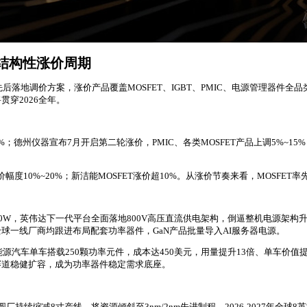
结构性涨价周期
后落地调价方案，涨价产品覆盖MOSFET、IGBT、PMIC、电源管理器件全
穿2026全年。
；德州仪器宣布7月开启第二轮涨价，PMIC、各类MOSFET产品上调5%~
价幅度10%~20%；新洁能MOSFET涨价超10%。从涨价节奏来看，MOSFET率
1000W，英伟达下一代平台全面落地800V高压直流供电架构，倒逼整机电源架构
全球一线厂商均跟进布局配套功率器件，GaN产品批量导入AI服务器电源。
能源汽车单车搭载250颗功率元件，成本达450美元，用量提升13倍、单车价
赛道稳健扩容，成为功率器件稳定需求底座。
缩减8寸产线，将资源倾斜至3nm/2nm先进制程，2026-2027年全球8英