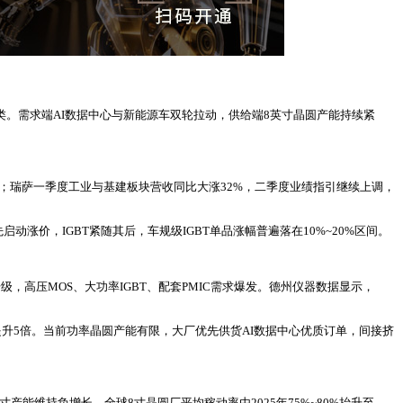
品类。需求端AI数据中心与新能源车双轮拉动，供给端8英寸晶圆产能持续紧
15%；瑞萨一季度工业与基建板块营收同比大涨32%，二季度业绩指引继续上调，
先启动涨价，IGBT紧随其后，车规级IGBT单品涨幅普遍落在10%~20%区间。
升级，高压MOS、大功率IGBT、配套PMIC需求爆发。德州仪器数据显示，
值提升5倍。当前功率晶圆产能有限，大厂优先供货AI数据中心优质订单，间接挤
寸产能维持负增长。全球8寸晶圆厂平均稼动率由2025年75%~80%抬升至