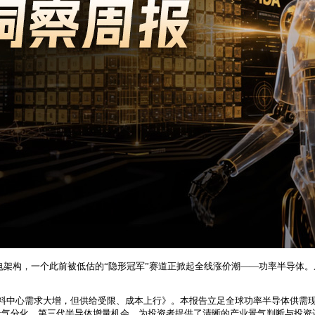
电架构，一个此前被低估的“隐形冠军”赛道正掀起全线涨价潮——功率半导体。从英
资料中心需求大增，但供给受限、成本上行》。本报告立足全球功率半导体供需
景气分化、第三代半导体增量机会，为投资者提供了清晰的产业景气判断与投资