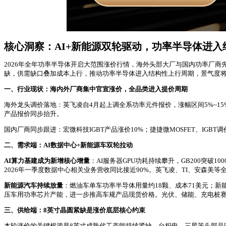
核心洞察：AI+新能源双轮驱动，功率半导体进入
2026年全年功率半导体开启大范围涨价行情，海外头部大厂与国内功率厂商先
缺，供需缺口叠加成本上行，推动功率半导体进入结构性上行周期，景气度将贯
一、行业现状：海内外厂商集中官宣涨价，全品类进入提价周期
海外龙头调价落地：英飞凌自4月起上调全系功率元件报价，涨幅区间5%~15%
产品报价同步抬升。
国内厂商同步跟进：宏微科技IGBT产品涨价10%；捷捷微MOSFET、IGBT调
二、需求端：AI数据中心+新能源车双轮拉动
AI算力基建成为新增核心增量
：AI服务器GPU功耗持续攀升，GB200突破
2026年一季度数据中心相关业务营收同比接近90%。英飞凌、TI、安森美等
新能源汽车持续放量
：燃油车单车功率半导体用量约18颗、成本71美元；新
压车用功率芯片产能，进一步推高车规产品现货价格。光伏、储能、充电桩
三、供给端：8英寸晶圆紧缺是涨价底层核心约束
本轮涨价的关键根源是8英寸成熟代工产能持续紧缺。台积电、三星等头部晶圆厂持续