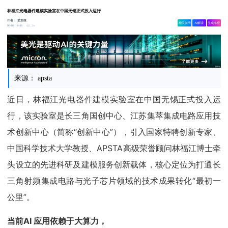
林福江光电器件建模实验室在中国无锡正式投入运行
作者：
爱集微
相关舆情
AI解读
生成海报
1.2w
06-04 14:46
来源： apsta
近日，林福江光电器件建模实验室在中国无锡正式投入运
行，该实验室是长三角国创中心、江苏集萃集成电路应用技
术创新中心（简称“创新中心”），引入国家特聘创新专家、
中国科学技术大学教授、APSTA高级荣誉顾问林福江博士牵
头设立的先进科研及建模服务创新载体，核心定位为打通长
三角射频集成电路与光子芯片领域的技术成果转化“最初一
公里”。
当前AI 应用依赖于大算力，