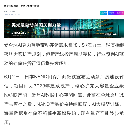
铠侠DRAM新厂评估，海力士跟进
作者：
李正操
相关舆情
AI解读
生成海报
1.8w
06-04 16:09
受全球AI算力落地带动存储需求暴涨，SK海力士、铠侠相继
落地大额扩产规划，但新产线投产周期漫长，行业预判AI驱
动的存储缺货行情仍将持续多年。
6月2日，日本NAND闪存厂商铠侠宣布启动新厂房建设评
估，项目计划2029年建成投产，核心扩充大容量企业级
NAND产能，聚焦AI数据中心存储刚需。此前在全球原厂减
产去库存之后，NAND产品价格持续回暖，AI大模型训练、
海量数据集存储不断催生新增采购，现有量产产能逐步承
压。