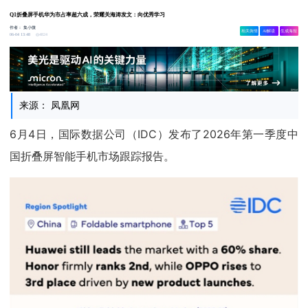
Q1折叠屏手机华为市占率超六成，荣耀关海涛发文：向优秀学习
作者：
集小微
相关舆情
AI解读
生成海报
4824
06-04 13:48
来源： 凤凰网
6月4日，国际数据公司（IDC）发布了2026年第一季度中
国折叠屏智能手机市场跟踪报告。