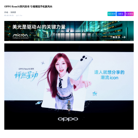
OPPO Reno16系列发布 引领潮流手机新风向
作者：
张轶群
相关舆情
AI解读
生成海报
11.6w
05-26 10:25