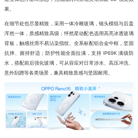
果。
在细节处也尽显精致，采用一体冷雕玻璃，镜头模组与后盖
浑然一体，质感精致高级；怦然星动配色选用高亮冰透玻璃
背板，触感丝滑不易沾染指纹。全系标配铝合金中框，坚固
抗摔、握持舒适；防护性能全面拉满，支持 IP69K 满级防
水，搭配前后强化玻璃，可从容应对日常涉水、高压冲洗、
意外刮蹭等各类场景，兼具精致质感与坚固耐用。