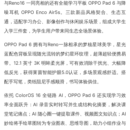
与Reno16 一同亮相的还有全能学习平板 OPPO Pad 6 与降
噪耳机 OPPO Enco Air5s。三款新品风格契合、生态互
通，适配学习办公、影像创作与休闲娱乐场景，组成大学生
入学三件套，为学生用户带来同生态全场景体验。
OPPO Pad 6 拥有与Reno一脉相承的梦核星球美学，星光
蓝配色背板呈现随光流转的梦幻星环纹理，超薄超轻便携易
带。12.1 英寸 3K 明眸柔光屏，可有效消除干扰光、大幅降
低反光，获得莱茵智能护眼5.0认证，多场景观感舒适。搭
配手写笔，类纸阻尼手感顺滑，书写体验俱佳。
依托 ColorOS 16 全链路 AI，OPPO Pad 6 还实现学习效
率全面跃升：AI 录音实时转写并生成结构化摘要，解决课
堂笔记痛点；AI 随心圈一键提取课件、视频图文知识点；AI
妙绘将手绘草图转为专业图表、思维导图，助力小组作业与