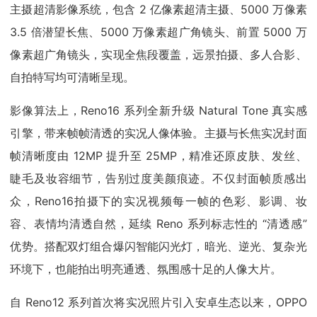
主摄超清影像系统，包含 2 亿像素超清主摄、5000 万像素
3.5 倍潜望长焦、5000 万像素超广角镜头、前置 5000 万
像素超广角镜头，实现全焦段覆盖，远景拍摄、多人合影、
自拍特写均可清晰呈现。
影像算法上，Reno16 系列全新升级 Natural Tone 真实感
引擎，带来帧帧清透的实况人像体验。主摄与长焦实况封面
帧清晰度由 12MP 提升至 25MP，精准还原皮肤、发丝、
睫毛及妆容细节，告别过度美颜痕迹。不仅封面帧质感出
众，Reno16拍摄下的实况视频每一帧的色彩、影调、妆
容、表情均清透自然，延续 Reno 系列标志性的 “清透感”
优势。搭配双灯组合爆闪智能闪光灯，暗光、逆光、复杂光
环境下，也能拍出明亮通透、氛围感十足的人像大片。
自 Reno12 系列首次将实况照片引入安卓生态以来，OPPO