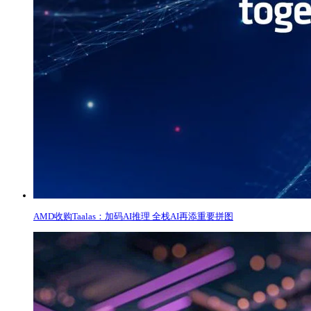
​AMD收购Taalas：加码AI推理 全栈AI再添重要拼图