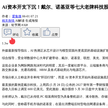
AI资本开支下沉！戴尔、诺基亚等七大老牌科技股
作者：
爱集微
06-01 07:21
相关舆情
AI解读
生成海报
来源：钜亨网
#AI#
评论
收藏
点赞
1.3w
外媒最新报导指出，AI 热潮正从芯片设计与模型层面向更底层的基础设施扩
综合报导，受全球数据中心大举扩建带动，戴尔、诺基亚、联想、美光、英特尔
这批企业多为网际网路泡沫时代的明星，其后一度被社群平台、云端服务商与新
路交换设备、光通讯模组、HBM 及各式基础类比与电源芯片。
市场分析人士称这并非单纯“怀旧行情”，而是 AI 资本开支开始向基础设
最直接的案例是戴尔科技。上周四 (5 月 28 日) 公布的 2027 财年第一季财报显示
器收入目标上调至 600 亿美元。受此激励，戴尔股价 5 月 30 日盘中大涨
分析师认为，戴尔已从传统 PC 组装商转型为具备整机设计、液冷散热、存储
与此同时，曾称霸手机市场的诺基亚，在退出消费端后转型电信网通设备商，并于去年