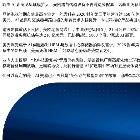
随着 AI 训练丛集规模扩大，光网路与传输设备不再是边缘配套，诺基亚凭
网路泡沫时期市值最高企业之一的思科在 2026 财年第三季的营收达 158 亿美元
美元。AI 丛集对交换器与路由器的频宽要求大幅提升，令思科核心产品再度
这波硬体重估不只限于美欧老牌网通厂；中国联想集团 5 月 21 日公布 2025/
伺服器业务商机储备达 210 亿美元，已协助超过 5800 个客户完成 AI 部署。
美光则受惠于 AI 伺服器对 HBM 与数据中心存储器的爆发需求。2026 
条中的新瓶颈，美光凭藉 HBM 产能吃紧态势稳居受益者之列。
业内人士提醒，“老科技股复兴”背后仍有风险。基础设施厂商高度依赖全球数
存与价格周期波动。更精确地说，此轮行情是 AI 扩建潮中市场对底层硬体
但可以肯定的是，AI 交易已不再只是“英伟达与模型新创”的故事，那些默