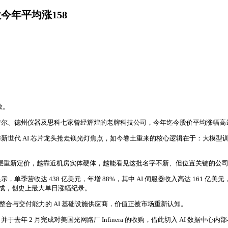
今年平均涨158
散。
、德州仪器及思科七家曾经辉煌的老牌科技公司，今年迄今股价平均涨幅高达 15
世代 AI 芯片龙头抢走镁光灯焦点，如今卷土重来的核心逻辑在于：大模型训
施底层重新定价，越靠近机房实体硬体，越能看见这批名字不新、但位置关键的公
，单季营收达 438 亿美元，年增 88%，其中 AI 伺服器收入高达 161 亿美元，暴增
逾三成，创史上最大单日涨幅纪录。
整合与交付能力的 AI 基础设施供应商，价值正被市场重新认知。
 2 月完成对美国光网路厂 Infinera 的收购，借此切入 AI 数据中心