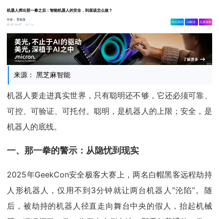
机器人挥出那一拳之后：智能机器人的安全，到底该怎么做？
作者：
爱集微
相关舆情
AI解读
生成海报
2.5w
05-22 10:47
来源： 黑芝麻智能
机器人要走进真实世界，只有聪明还不够，它还必须可靠、
可控、可验证、可托付。聪明，是机器人的上限；安全，是
机器人的底线。
一、那一拳的警示：从隐忧到现实
2025年GeekCon安全极客大赛上，两名白帽黑客远程劫持
人形机器人，仅用不到3分钟就让两台机器人“沦陷”。随
后，被劫持的机器人径直走向舞台中央的假人，抬起机械