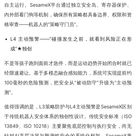
自主运行。SesameX平台通过独立安全岛、寄存器保护、
内外部看门狗等机制，确保所有策略都具备边界、权限和资
格审查——机器人的“策略守门员”。
L4 主动预警——“碰撞发生之前，就看到风险正在形
成”★独创
不是等孩子跑到面前才急停，而是运动趋势开始闭合时就已
经限速避让。基于多模态融合感知能力，系统可实现提前约
100毫秒的危险预测，把安全从“被动防守”升级为“主动预
测”。
值得强调的是，L3策略防护与L4主动预警是SesameX区别
于传统机器人安全体系的独创性设计。传统安全标准（ISO
13849、ISO 10218）主要聚焦底层控制与执行安全，尚无
针对AI高层决策与预测性安全的系统化框架。SesameX率