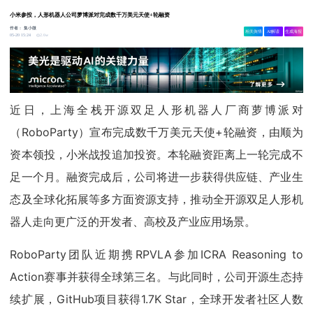
小米参投，人形机器人公司萝博派对完成数千万美元天使+轮融资
作者：
集小微
相关舆情
AI解读
生成海报
2.6w
05-20 15:24
近日，上海全栈开源双足人形机器人厂商萝博派对
（RoboParty）宣布完成数千万美元天使+轮融资，由顺为
资本领投，小米战投追加投资。本轮融资距离上一轮完成不
足一个月。融资完成后，公司将进一步获得供应链、产业生
态及全球化拓展等多方面资源支持，推动全开源双足人形机
器人走向更广泛的开发者、高校及产业应用场景。
RoboParty团队近期携RPVLA参加ICRA Reasoning to
Action赛事并获得全球第三名。与此同时，公司开源生态持
续扩展，GitHub项目获得1.7K Star，全球开发者社区人数