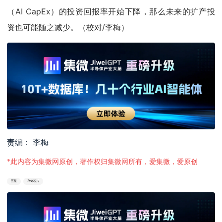
（AI CapEx）的投资回报率开始下降，那么未来的扩产投
资也可能随之减少。（校对/李梅）
责编： 李梅
*此内容为集微网原创，著作权归集微网所有，爱集微，爱原创
三星
存储芯片