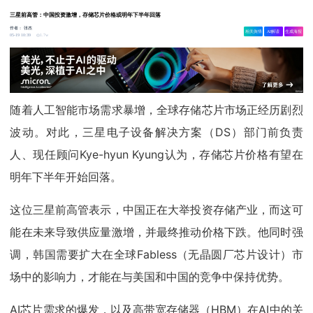
三星前高管：中国投资激增，存储芯片价格或明年下半年回落
作者：
张杰
相关舆情
AI解读
生成海报
1.7w
05-19 10:39
随着人工智能市场需求暴增，全球存储芯片市场正经历剧烈
波动。对此，三星电子设备解决方案（DS）部门前负责
人、现任顾问Kye-hyun Kyung认为，存储芯片价格有望在
明年下半年开始回落。
这位三星前高管表示，中国正在大举投资存储产业，而这可
能在未来导致供应量激增，并最终推动价格下跌。他同时强
调，韩国需要扩大在全球Fabless（无晶圆厂芯片设计）市
场中的影响力，才能在与美国和中国的竞争中保持优势。
AI芯片需求的爆发，以及高带宽存储器（HBM）在AI中的关