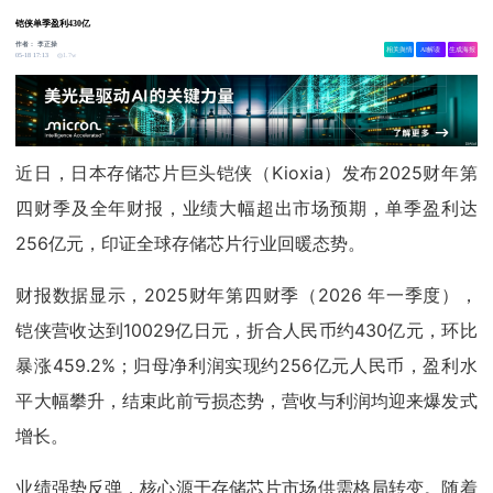
铠侠单季盈利430亿
作者：
李正操
相关舆情
AI解读
生成海报
1.7w
05-18 17:13
近日，日本存储芯片巨头铠侠（Kioxia）发布2025财年第
四财季及全年财报，业绩大幅超出市场预期，单季盈利达
256亿元，印证全球存储芯片行业回暖态势。
财报数据显示，2025财年第四财季（2026 年一季度），
铠侠营收达到10029亿日元，折合人民币约430亿元，环比
暴涨459.2%；归母净利润实现约256亿元人民币，盈利水
平大幅攀升，结束此前亏损态势，营收与利润均迎来爆发式
增长。
业绩强势反弹，核心源于存储芯片市场供需格局转变。随着