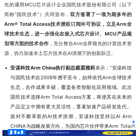
先的通用MCU芯片设计企业国民技术股份有限公司（以下
简称“国民技术”）共同宣布，
双方签署了一项为期多年的
Arm® Total Access技术授权订阅许可协议，立足Arm全
球技术生态，进一步强化在嵌入式芯片设计、MCU产品规
划等方面的技术合作
，充分整合Arm业界领先的计算技术资
源，协力加速本土芯片技术在AI浪潮下的创新跃迁。
安谋科技Arm China执行副总裁梁雅莉
表示：“安谋科技
与国民技术自2008年携手至今，始终依托Arm全球技术
生态，合作成果丰硕，覆盖各类智能化应用领域。此次
国民技术选择Arm Total Access方案，将使其在未来的
产品定义中拥有更大灵活性，显著加速产品研发迭代。
面对不断革新的AI技术浪潮，安谋科技坚持以AI Arm
CHINA为战略发展方向，为国内芯片伙伴带来Arm Total
首页
年内最贵新股来了！186.88元频准激光贵不贵？
Access及其他技术授权订阅方案，赋能云边端AI应用场