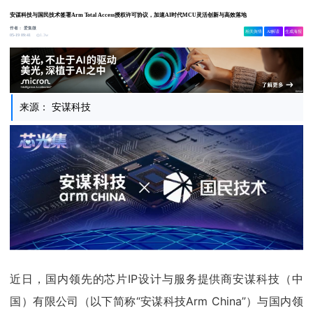
安谋科技与国民技术签署Arm Total Access授权许可协议，加速AI时代MCU灵活创新与高效落地
作者：
爱集微
相关舆情
AI解读
生成海报
1.3w
05-19 09:41
来源： 安谋科技
近日，国内领先的芯片IP设计与服务提供商安谋科技（中
国）有限公司（以下简称“安谋科技Arm China”）与国内领