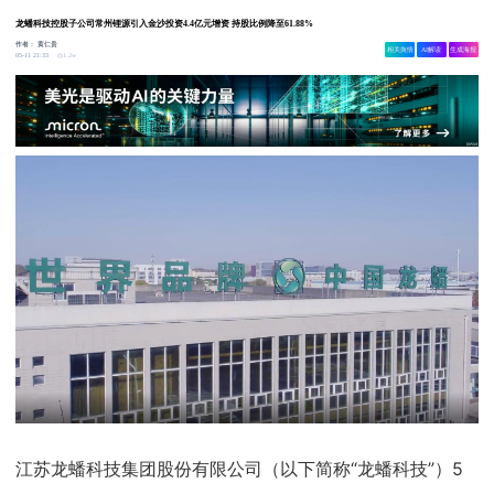
龙蟠科技控股子公司常州锂源引入金沙投资4.4亿元增资 持股比例降至61.88%
作者：
黄仁贵
相关舆情
AI解读
生成海报
1.2w
05-11 21:33
江苏龙蟠科技集团股份有限公司（以下简称“龙蟠科技”）5