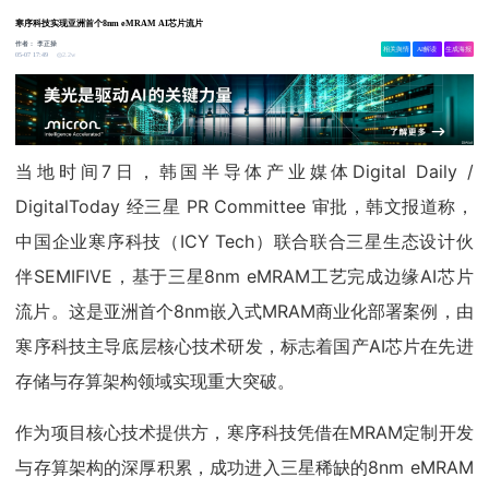
寒序科技实现亚洲首个8nm eMRAM AI芯片流片
作者：
李正操
相关舆情
AI解读
生成海报
2.2w
05-07 17:49
当地时间7日，韩国半导体产业媒体Digital Daily /
DigitalToday 经三星 PR Committee 审批，韩文报道称，
中国企业寒序科技（ICY Tech）联合联合三星生态设计伙
伴SEMIFIVE，基于三星8nm eMRAM工艺完成边缘AI芯片
流片。这是亚洲首个8nm嵌入式MRAM商业化部署案例，由
寒序科技主导底层核心技术研发，标志着国产AI芯片在先进
存储与存算架构领域实现重大突破。
作为项目核心技术提供方，寒序科技凭借在MRAM定制开发
与存算架构的深厚积累，成功进入三星稀缺的8nm eMRAM