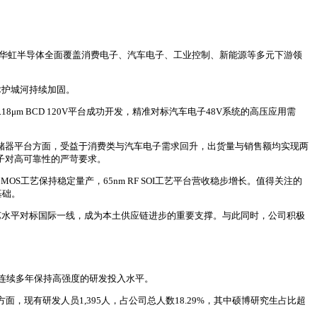
使华虹半导体全面覆盖消费电子、汽车电子、工业控制、新能源等多元下游领
术护城河持续加固。
m BCD 120V平台成功开发，精准对标汽车电子48V系统的高压应用需
失性存储器平台方面，受益于消费类与汽车电子需求回升，出货量与销售额均实现两
车电子对高可靠性的严苛要求。
OS工艺保持稳定量产，65nm RF SOI工艺平台营收稳步增长。值得关注的
基础。
，工艺水平对标国际一线，成为本土供应链进步的重要支撑。与此同时，公司积极
%，连续多年保持高强度的研发投入水平。
面，现有研发人员1,395人，占公司总人数18.29%，其中硕博研究生占比超