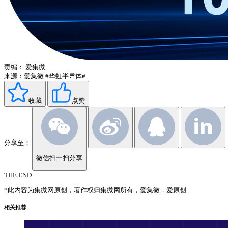
责编：
爱集微
来源：爱集微
#华虹半导体#
收藏
点赞
分享至：
微信扫一扫分享
THE END
*此内容为集微网原创，著作权归集微网所有，爱集微，爱原创
相关推荐