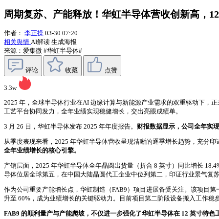
周期复苏、产能释放！华虹半导体营收创新高，12
作者：
李正操
03-30 07:20
相关舆情
AI解读
生成海报
来源：爱集微
#华虹半导体#
评论
收藏
点赞
3.3w
2025 年，全球半导体行业在AI 边缘计算与新能源产业需求的双重驱动下，正式
工艺平台协同发力，全年业绩实现稳健增长，交出亮眼成绩单。
3 月 26 日，华虹半导体发布 2025 年年度报告。
财报数据显示，公司全年实现营
从季度表现来看，2025 年华虹半导体营收呈现清晰的逐季增长趋势，充分
全年业绩增长的核心引擎。
产销层面，2025 年华虹半导体全年晶圆出货量（折合 8 英寸）同比增长 18.
导体位居全球第五，在中国大陆晶圆代工企业中位列第二，印证行业景气复
作为公司重要产能增长点，华虹制造（FAB9）项目进展备受关注。该项目第一阶
升至 60%，成为业绩增长的关键驱动力。目前项目第二阶段设备搬入工作稳步
FAB9 的顺利量产与产能爬坡，不仅进一步强化了华虹半导体在 12 英寸特色