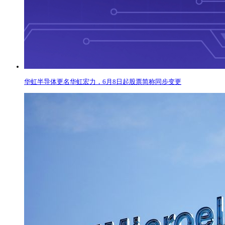
华虹半导体更名华虹宏力，6月8日起股票简称同步变更