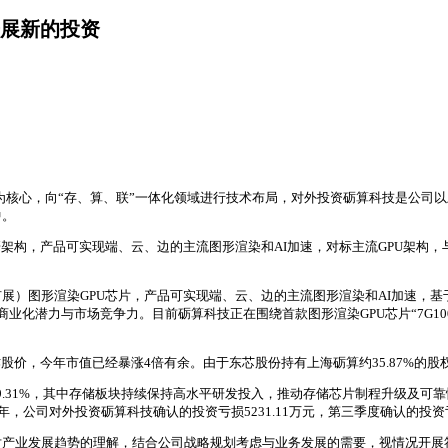
展新的投资
储为核心，向“存、算、联”一体化领域进行技术布局，对外投资砺算科技是公司以上
中。
架构，产品可实现端、云、边的主流图形渲染和AI加速，对标主流GPU架构，
）图形渲染GPU芯片，产品可实现端、云、边的主流图形渲染和AI加速，基于
，具备商业化潜力与市场竞争力。目前砺算科技正在围绕首款图形渲染GPU芯片“7
股价，今年市值已经暴涨4倍有余。由于东芯股份持有上海砺算约35.87%的
长9.31%，其中存储板块持续保持高水平研发投入，推动存储芯片制程升级及可靠
，公司对外投资砺算科技确认的投资亏损5231.11万元，第三季度确认的投资亏损 
对产业发展趋势的理解，结合公司战略规划考虑与业务发展的需要，视情况开展