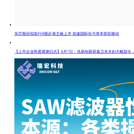
东芯股份拟发行H股赴港主板上市 加速国际化与资本双轮驱动
【上市企业热度观测日志】8月7日：兆易创新获葛卫东夫妇大幅加仓