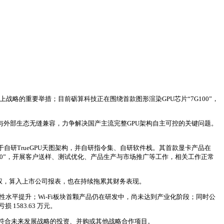
战略的重要举措；目前砺算科技正在围绕首款图形渲染GPU芯片“7G100”，
与外部生态无缝兼容，力争解决国产主流完整GPU架构自主可控的关键问题。
自研TrueGPU天图架构，并自研指令集、自研软件栈。其首款显卡产品在
G100”，开展客户送样、测试优化、产品生产与市场推广等工作，相关工作正常
股权，算入上市公司报表，也在持续拖累其财务表现。
性水平提升；Wi-Fi板块首颗产品仍在研发中，尚未达到产业化阶段；同时公
1583.63 万元。
符合未来发展战略的投资、并购或其他战略合作项目。