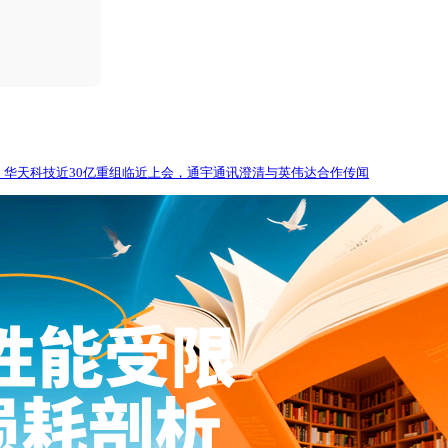
，华天科技近30亿重组临近上会，通宇通讯澄清与英伟达合作传闻