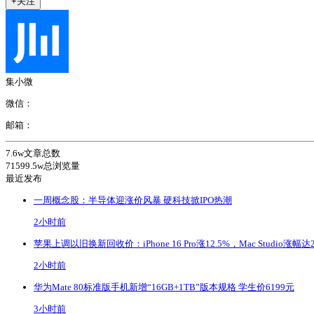
+关注
集小微
微信：
邮箱：
7.6w
文章总数
71599.5w
总浏览量
最近发布
一周概念股：半导体迎涨价风暴 硬科技掀IPO热潮
2小时前
苹果上调以旧换新回收价：iPhone 16 Pro涨12.5%，Mac Studio涨幅达
2小时前
华为Mate 80标准版手机新增“16GB+1TB”版本规格 学生价6199元
3小时前