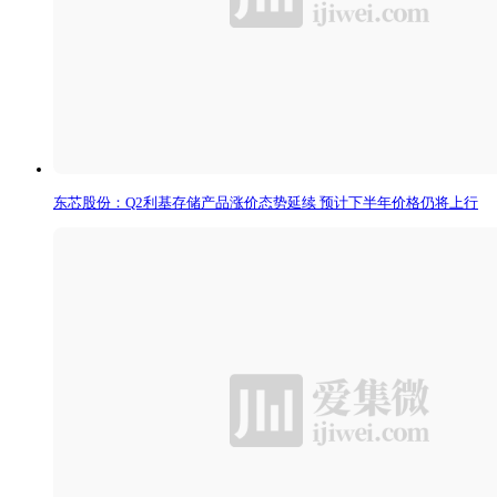
东芯股份：Q2利基存储产品涨价态势延续 预计下半年价格仍将上行