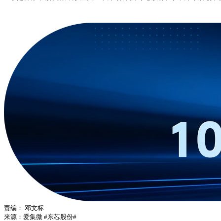
责编：
邓文标
来源：爱集微
#东芯股份#