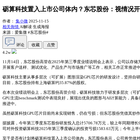
砺算科技置入上市公司体内？东芯股份：视情况开
作者：
集小微
2025-11-15
相关舆情
AI解读
生成海报
来源：爱集微
#东芯股份#
评论
收藏
点赞
4.2w
11月14日，东芯股份高管在2025年第三季度业绩说明会上表示，公司以存
开展客户送样、测试优化、产品生产与市场推广等工作，相关工作正常推进
砺算科技主要从事多层次（可扩展）图形渲染GPU芯片的研发设计，坚持自研
目前，东芯股份持有上海砺算约35.87%的股权。
在本次业绩说明会上，东芯股份高管介绍，砺算科技致力于研发多层次（可扩展
GPU主流benchmark测试中表现良好，展现出优良的图形与AI计算能力
推进中。
虽然砺算科技GPU芯片目前尚未实现销售，仍在亏损；但东芯股份凭借其炒作
据披露，今年第三季度东芯股份研发投入总计5706.78万元，较上年同期增
司对外投资砺算科技2025年第三季度确认的投资亏损1583.63万元；今年上半年
至于是否有计划将砺算科技置入上市公司体内，东芯股份表示，公司将凭借