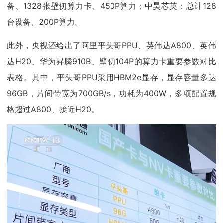
备、1328张壁仞算力卡、450P算力；中昊芯英：总计128
台设备、200P算力。
此外，央视还给出了阿里平头哥PPU、英伟达A800、英伟
达H20、华为昇腾910B、壁仞104P的算力卡重要参数对比
表格。其中，平头哥PPU采用HBM2e显存，显存容量多达
96GB，片间带宽为700GB/s，功耗为400W，多项配置规
格超过A800、接近H20。