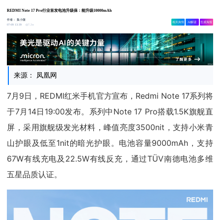
REDMI Note 17 Pro行业首发电池升级保：能升级10000mAh
作者：
集小微
相关舆情
AI解读
生成海报
7.2w
07-09 13:39
来源： 凤凰网
7月9日，REDMI红米手机官方宣布，Redmi Note 17系列将
于7月14日19:00发布。系列中Note 17 Pro搭载1.5K旗舰直
屏，采用旗舰级发光材料，峰值亮度3500nit，支持小米青
山护眼及低至1nit的暗光护眼。电池容量9000mAh，支持
67W有线充电及22.5W有线反充，通过TÜV南德电池多维
五星品质认证。